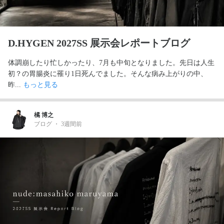
D.HYGEN 2027SS 展示会レポートブログ
体調崩したり忙しかったり、7月も中旬となりました。先日は人生
初？の胃腸炎に罹り1日死んでました。そんな病み上がりの中、
昨... 
もっと見る
橘 博之
ブログ
・
3週間前