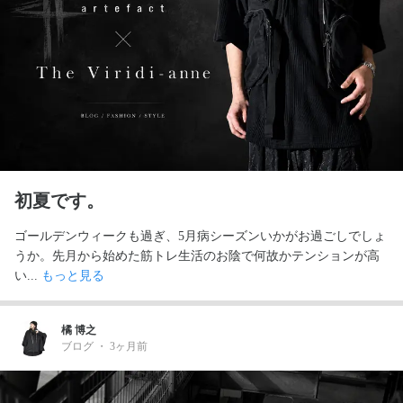
初夏です。
ゴールデンウィークも過ぎ、5月病シーズンいかがお過ごしでしょ
うか。先月から始めた筋トレ生活のお陰で何故かテンションが高
い... 
もっと見る
橘 博之
ブログ
・
3ヶ月前