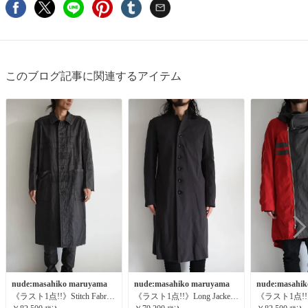
このブログ記事に関連するアイテム
nude:masahiko maruyama
nude:masahiko maruyama
nude:masahi
《ラスト1点!!》Stitch Fabric Coat"Grey"/ステッチファブリックコート"グレー"
《ラスト1点!!》Long Jacket"Charcoal"/ロングジャケット"チャコール"