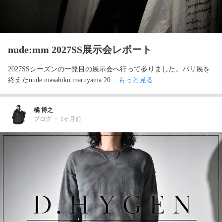
nude:mm 2027SS展示会レポート
2027SSシーズンの一発目の展示会へ行って参りました。パリ展を
終えたnude:masahiko maruyama 20... 
もっと見る
橘 博之
ブログ
・
1ヶ月前