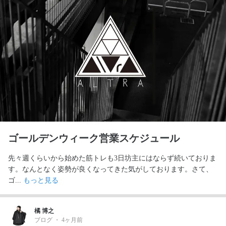
ゴールデンウィーク営業スケジュール
先々週くらいから始めた筋トレも3日坊主にはならず続いておりま
す。なんとなく姿勢が良くなってきた気がしております。さて、
ゴ... 
もっと見る
橘 博之
ブログ
・
4ヶ月前