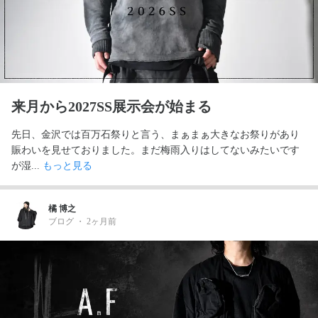
来月から2027SS展示会が始まる
先日、金沢では百万石祭りと言う、まぁまぁ大きなお祭りがあり
賑わいを見せておりました。まだ梅雨入りはしてないみたいです
が湿... 
もっと見る
橘 博之
ブログ
・
2ヶ月前