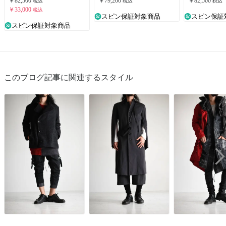
￥82,500
￥79,200
￥82,500
税込
税込
税込
￥33,000
税込
スピン保証対象商品
スピン保証
スピン保証対象商品
このブログ記事に関連するスタイル