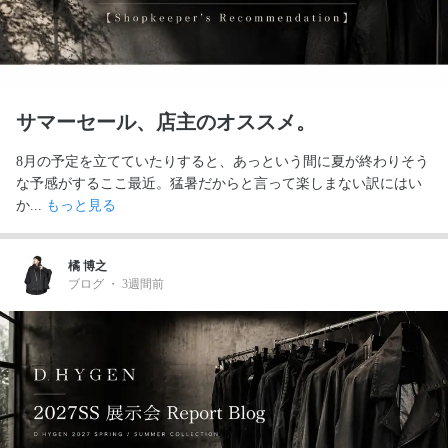
サマーセール、店主のオススメ。
8月の予定を立てていたりすると、あっという間に夏が終わりそう
な予感がするここ最近。猛暑だからと言って楽しまない訳にはい
か... 
もっと見る
橘 博之
ブログ
・
3週間前