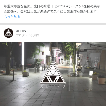
毎週末寒波な金沢。先日の水曜日は2026AWシーズン1発目の展示
会出張へ。金沢は天気が悪過ぎて久々に日光浴びた気がします... 
もっと見る
ALTRA
ブログ
・
6ヶ月前