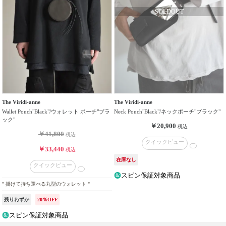
ド
性
別
／
年
齢
価
The Viridi-anne
The Viridi-anne
格
Wallet Pouch"Black"/ウォレット ポーチ"ブラ
Neck Pouch"Black"/ネックポーチ"ブラック"
帯
ック"
￥20,900
税込
￥41,800
税込
クイックビュー
価
￥33,440
税込
格
在庫なし
タ
クイックビュー
イ
スピン保証対象商品
" 掛けて持ち運べる丸型のウォレット "
プ
残りわずか
20％OFF
カ
スピン保証対象商品
ラ