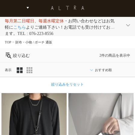
毎月第二日曜日、毎週水曜定休
・お問い合わせなどはお気
軽に
こちら
よりご連絡下さい！お電話でも受け付けており
ます。TEL : 076-223-8556
TOP
財布・小物 / ポーチ 通販
絞り込む
2件の商品を表示中
表示
カ
絞り込みをリセット
テ
ゴ
リ
ブ
ラ
ン