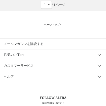
ー
/ 1ページ
販
売
タ
ページトップへ
イ
プ
メールマガジンを購読する
在
庫
営業のご案内
の
有
カスタマーサービス
無
ヘルプ
FOLLOW
ALTRA
最新情報をSNSで！