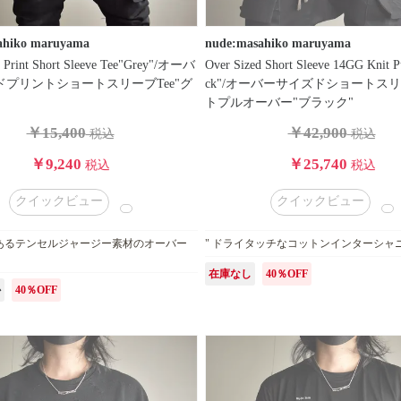
ahiko maruyama
nude:masahiko maruyama
d Print Short Sleeve Tee"Grey"/オーバ
Over Sized Short Sleeve 14GG Knit P
プリントショートスリーブTee"グ
ck"/オーバーサイズドショートス
トプルオーバー"ブラック"
￥15,400
￥42,900
税込
税込
￥9,240
￥25,740
税込
税込
クイックビュー
クイックビュー
のあるテンセルジャージー素材のオーバー
" ドライタッチなコットンインターシャニ
在庫なし
40％OFF
か
40％OFF