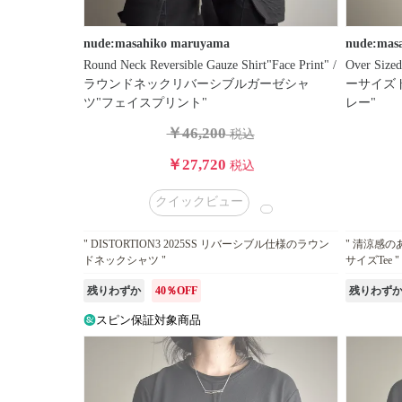
帯
nude:masahiko maruyama
nude:mas
価
Round Neck Reversible Gauze Shirt"Face Print" /
Over Size
格
ラウンドネックリバーシブルガーゼシャ
ーサイズド
タ
ツ"フェイスプリント"
レー"
イ
￥46,200
税込
プ
￥27,720
税込
カ
ラ
クイックビュー
ー
" DISTORTION3 2025SS リバーシブル仕様のラウン
" 清涼感
ドネックシャツ "
サイズTee "
販
売
残りわずか
40％OFF
残りわず
タ
スピン保証対象商品
イ
プ
在