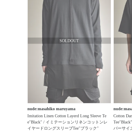
庫
の
有
無
nude:masahiko maruyama
nude:mas
Imitation Linen Cotton Layerd Long Sleeve Te
Cotton Dam
e"Black" / イミテーションリネンコットンレ
Tee"B
イヤードロングスリーブTee"ブラック"
バーサイズ