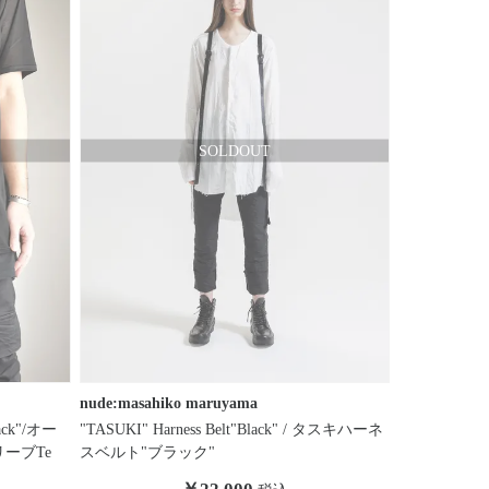
nude:masahiko maruyama
Black"/オー
"TASUKI" Harness Belt"Black" / タスキハーネ
ーブTe
スベルト"ブラック"