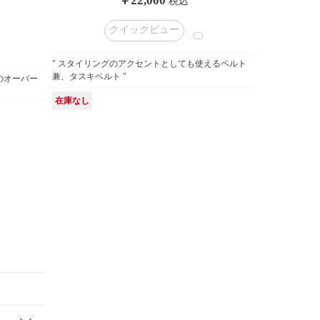
￥22,000
税込
クイックビュー
" スタイリングのアクセントとしても使えるベルト
兼、タスキベルト "
のオーバー
在庫なし