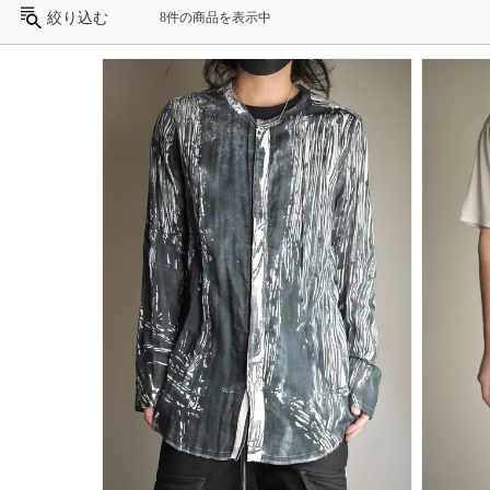
絞り込む
8件の商品を表示中
カ
テ
ゴ
リ
ブ
ラ
ン
ド
性
別
／
年
齢
価
格