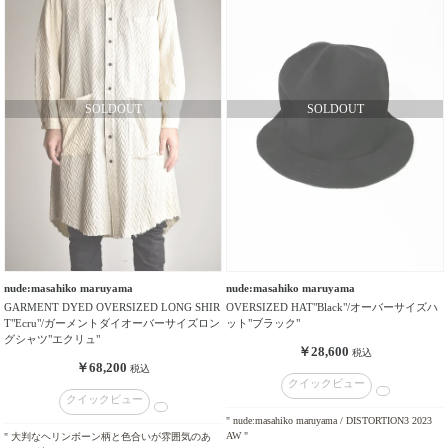
nude:masahiko maruyama
nude:masahiko maruyama
GARMENT DYED OVERSIZED LONG SHIR
OVERSIZED HAT"Black"/オーバーサイズハ
T"Ecru"/ガーメントダイオーバーサイズロン
ット"ブラック"
グシャツ"エクリュ"
￥28,600
税込
￥68,200
税込
クイックビュー
クイックビュー
" nude:masahiko maruyama / DISTORTION3 2023
AW "
" 大判なヘリンボーン柄と色合いが雰囲気のあ