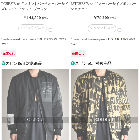
TCHES"Black"/プリントパッチオーバーサイ
PATCHES"Black" / オーバーサイズボンバー
ズロングジャケット"ブラック"
ジャケット
￥148,500
￥79,200
税込
税込
クイックビュー
クイックビュー
" nude:masahiko maruyama / DISTORTION3 2023
" nude:masahiko maruyama / DISTORTION3 2023
AW "
AW "
在庫なし
在庫なし
スピン保証対象商品
スピン保証対象商品