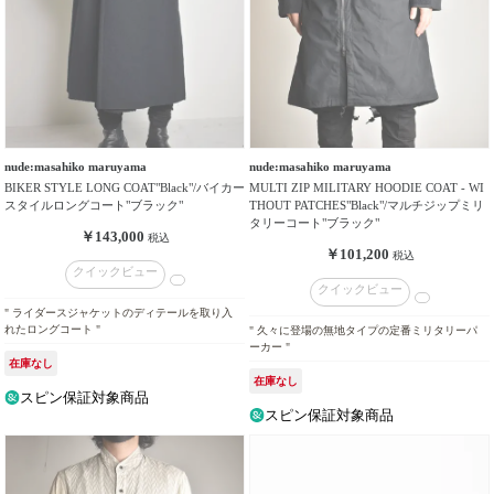
在
庫
の
有
無
nude:masahiko maruyama
nude:masahiko maruyama
BIKER STYLE LONG COAT"Black"/バイカー
MULTI ZIP MILITARY HOODIE COAT - WI
スタイルロングコート"ブラック"
THOUT PATCHES"Black"/マルチジップミリ
タリーコート"ブラック"
￥143,000
税込
￥101,200
税込
クイックビュー
クイックビュー
" ライダースジャケットのディテールを取り入
れたロングコート "
" 久々に登場の無地タイプの定番ミリタリーパ
ーカー "
在庫なし
在庫なし
スピン保証対象商品
スピン保証対象商品