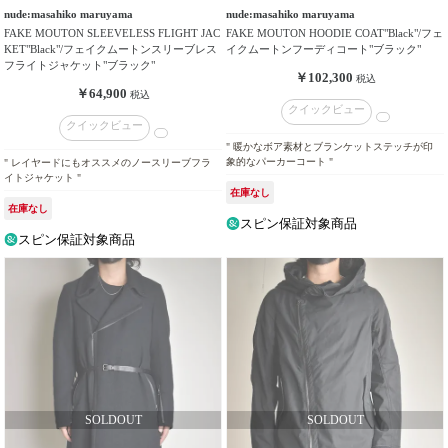
価
nude:masahiko maruyama
nude:masahiko maruyama
格
FAKE MOUTON SLEEVELESS FLIGHT JAC
FAKE MOUTON HOODIE COAT"Black"/フェ
帯
KET"Black"/フェイクムートンスリーブレス
イクムートンフーディコート"ブラック"
フライトジャケット"ブラック"
￥102,300
税込
￥64,900
価
税込
クイックビュー
格
クイックビュー
タ
" 暖かなボア素材とブランケットステッチが印
イ
象的なパーカーコート "
" レイヤードにもオススメのノースリーブフラ
イトジャケット "
プ
在庫なし
在庫なし
スピン保証対象商品
カ
スピン保証対象商品
ラ
ー
販
売
タ
イ
プ