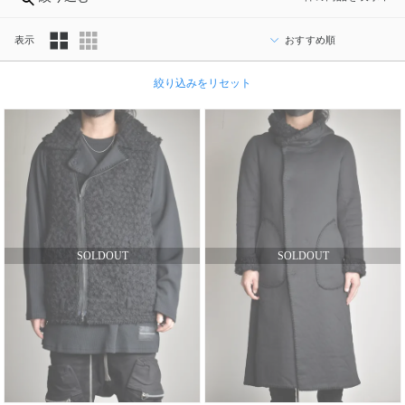
表示
カ
絞り込みをリセット
テ
ゴ
リ
ブ
ラ
ン
ド
性
別
／
年
齢