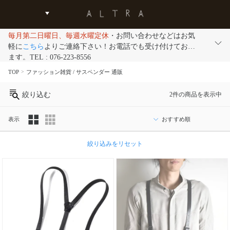
毎月第二日曜日、毎週水曜定休
・お問い合わせなどはお気
軽に
こちら
よりご連絡下さい！お電話でも受け付けており
ます。TEL : 076-223-8556
TOP
ファッション雑貨 / サスペンダー 通販
絞り込む
2件の商品を表示中
表示
カ
絞り込みをリセット
テ
ゴ
リ
ブ
ラ
ン