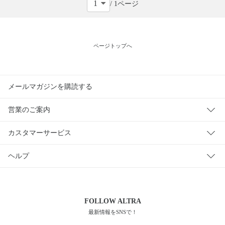
/ 1ページ
ー
販
売
ページトップへ
タ
イ
プ
メールマガジンを購読する
在
庫
営業のご案内
の
有
カスタマーサービス
無
ヘルプ
FOLLOW
ALTRA
最新情報をSNSで！