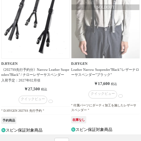
ド
性
別
／
年
齢
価
D.HYGEN
D.HYGEN
格
《2027SS先行予約分》Narrow Leather Suspe
Leather Narrow Suspender"Black"/レザーナロ
帯
nders"Black" / ナローレザーサスペンダー
ーサスペンダー"ブラック"
入荷予定：2027年02月頃
￥17,600
税込
￥27,500
価
税込
クイックビュー
格
クイックビュー
タ
" 付属パーツにダーティ加工を施したレザーサ
イ
スペンダー "
" D.HYGEN 2027SS 先行予約 "
プ
在庫なし
予約商品
スピン保証対象商品
スピン保証対象商品
カ
ラ