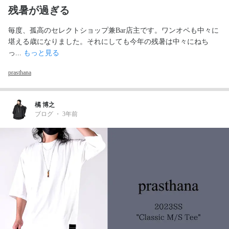
残暑が過ぎる
毎度、孤高のセレクトショップ兼Bar店主です。ワンオペも中々に
堪える歳になりました。それにしても今年の残暑は中々にねち
っ... 
もっと見る
prasthana
橘 博之
ブログ
・
3年前