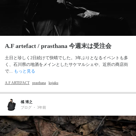
A.F artefact / prasthana 今週末は受注会
土日と珍しく2日続けて快晴でした。3年ぶりとなるイベントも多
く、石川県の地酒をメインとしたサケマルシェや、近所の商店街
で... 
もっと見る
A.F ARTEFACT
prasthana
kujaku
橘 博之
ブログ
・
3年前