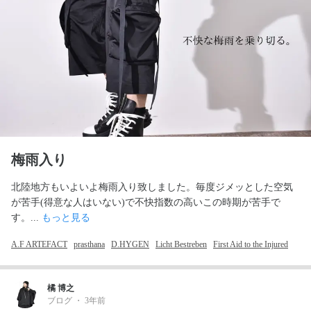
梅雨入り
北陸地方もいよいよ梅雨入り致しました。毎度ジメッとした空気
が苦手(得意な人はいない)で不快指数の高いこの時期が苦手で
す。... 
もっと見る
A.F ARTEFACT
prasthana
D.HYGEN
Licht Bestreben
First Aid to the Injured
橘 博之
ブログ
・
3年前