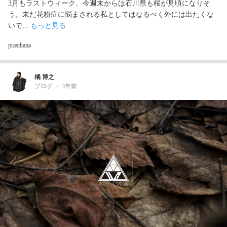
3月もラストウィーク、今週末からは石川県も桜が見頃になりそ
う。未だ花粉症に悩まされる私としてはなるべく外には出たくな
いで... 
もっと見る
prasthana
橘 博之
ブログ
・
3年前