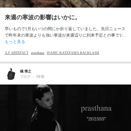
来週の寒波の影響はいかに。
早いもので1月もいつの間にか折り返していました。先日ニュース
で昨年末の寒波よりも強い寒波が来週辺りに到来予定との事で1/... 
もっと見る
A.F ARTEFACT
prasthana
ISAMU KATAYAMA BACKLASH
橘 博之
ブログ
・
3年前