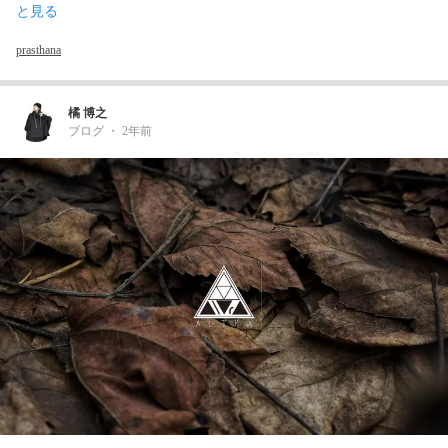
と見る
prasthana
橘 博之
ブログ
・
2年前