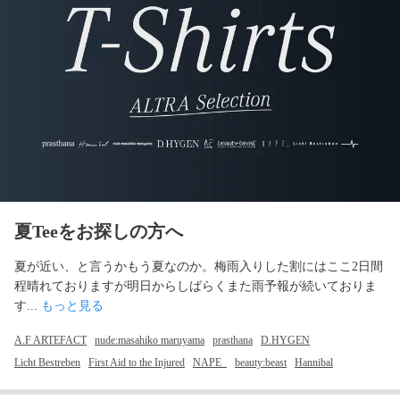
夏Teeをお探しの方へ
夏が近い、と言うかもう夏なのか。梅雨入りした割にはここ2日間
程晴れておりますが明日からしばらくまた雨予報が続いておりま
す... 
もっと見る
A.F ARTEFACT
nude:masahiko maruyama
prasthana
D.HYGEN
Licht Bestreben
First Aid to the Injured
NAPE_
beauty:beast
Hannibal