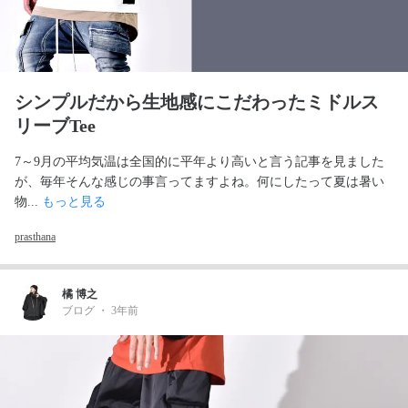
シンプルだから生地感にこだわったミドルス
リーブTee
7～9月の平均気温は全国的に平年より高いと言う記事を見ました
が、毎年そんな感じの事言ってますよね。何にしたって夏は暑い
物... 
もっと見る
prasthana
橘 博之
ブログ
・
3年前