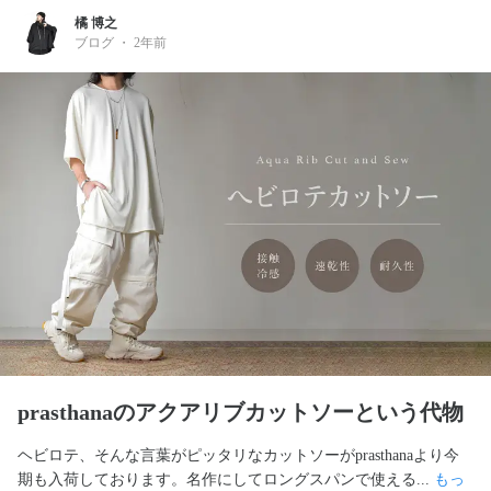
橘 博之
ブログ
・
2年前
prasthanaのアクアリブカットソーという代物
ヘビロテ、そんな言葉がピッタリなカットソーがprasthanaより今
期も入荷しております。名作にしてロングスパンで使える... 
もっ