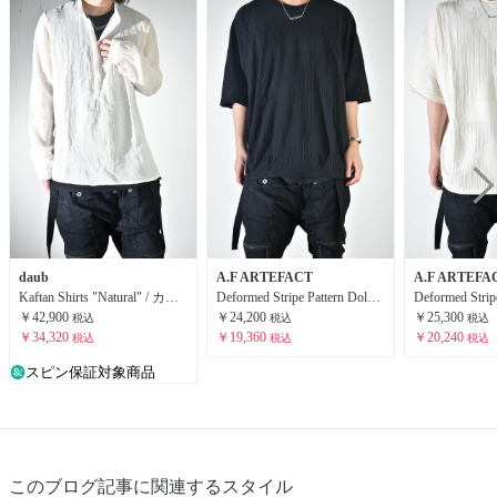
daub
A.F ARTEFACT
A.F ARTEFA
Kaftan Shirts "Natural" / カフタンシャツ "ナチュラル"
Deformed Stripe Pattern Dolman Tee "Black " /ディフォルメドストライプパターンドルマンTee"ブラック"
￥42,900
￥24,200
￥25,300
税込
税込
税込
￥34,320
￥19,360
￥20,240
税込
税込
税込
スピン保証対象商品
このブログ記事に関連するスタイル