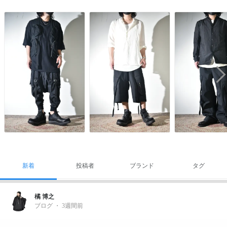
新着
投稿者
ブランド
タグ
橘 博之
ブログ
・
3週間前