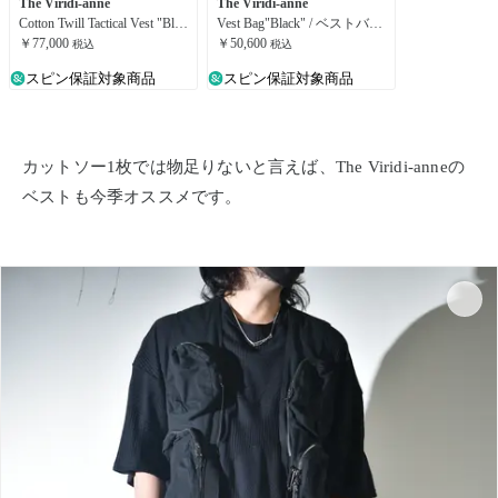
The Viridi-anne
The Viridi-anne
Cotton Twill Tactical Vest "Black" / 綿ツイルタクティカルベスト"ブラック"
Vest Bag"Black" / ベストバッグ"ブラック"
￥77,000
￥50,600
税込
税込
スピン保証対象商品
スピン保証対象商品
カットソー1枚では物足りないと言えば、The Viridi-anneの
ベストも今季オススメです。