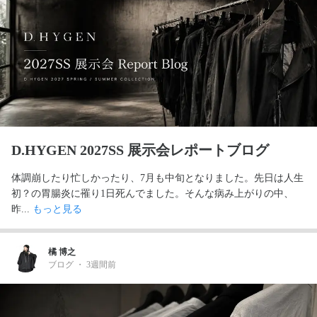
D.HYGEN 2027SS 展示会レポートブログ
体調崩したり忙しかったり、7月も中旬となりました。先日は人生
初？の胃腸炎に罹り1日死んでました。そんな病み上がりの中、
昨... 
もっと見る
橘 博之
ブログ
・
3週間前