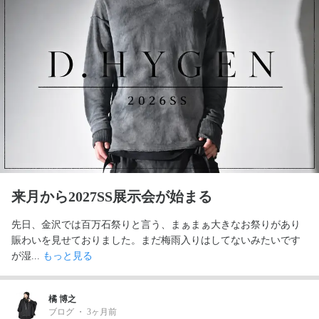
来月から2027SS展示会が始まる
先日、金沢では百万石祭りと言う、まぁまぁ大きなお祭りがあり
賑わいを見せておりました。まだ梅雨入りはしてないみたいです
が湿... 
もっと見る
橘 博之
ブログ
・
3ヶ月前