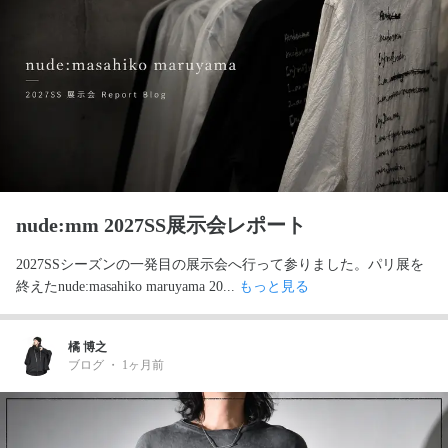
nude:mm 2027SS展示会レポート
2027SSシーズンの一発目の展示会へ行って参りました。パリ展を
終えたnude:masahiko maruyama 20... 
もっと見る
橘 博之
ブログ
・
1ヶ月前