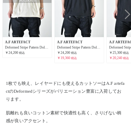
A.F ARTEFACT
A.F ARTEFACT
A.F ARTEFA
Deformed Stripe Pattern Dolman Tee "Cream" /ディフォルメドストライプパターンドルマンTee"クリーム"
Deformed Stripe Pattern Dolman Tee "Black " /ディフォルメドストライプパターンドルマンTee"ブラック"
￥24,200
￥24,200
￥25,300
税込
税込
税込
￥19,360
￥20,240
税込
税込
1枚でも映え、レイヤードにも使えるカットソーはA.F artefa
ctのDeformedシリーズがバリエーション豊富に入荷してお
ります。
肌離れも良いコットン素材で快適性も高く、さりげない柄
感が良いアクセント。