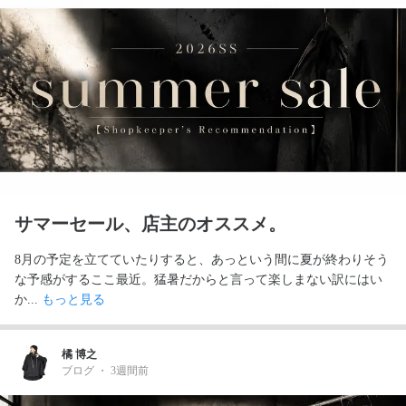
サマーセール、店主のオススメ。
8月の予定を立てていたりすると、あっという間に夏が終わりそう
な予感がするここ最近。猛暑だからと言って楽しまない訳にはい
か... 
もっと見る
橘 博之
ブログ
・
3週間前