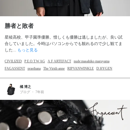
勝者と敗者
星稜高校、甲子園準優勝。惜しくも優勝は逃しましたが、良い試
合していました。今時はパソコンからでも観れるので少し観てま
した... 
もっと見る
CIVILIZED
P.E.O.T.W AG
A.F ARTEFACT
nude:masahiko maruyama
FAGASSENT
prasthana
The Viridi-anne
RIPVANWINKLE
D.HYGEN
橘 博之
ブログ
・
7年前