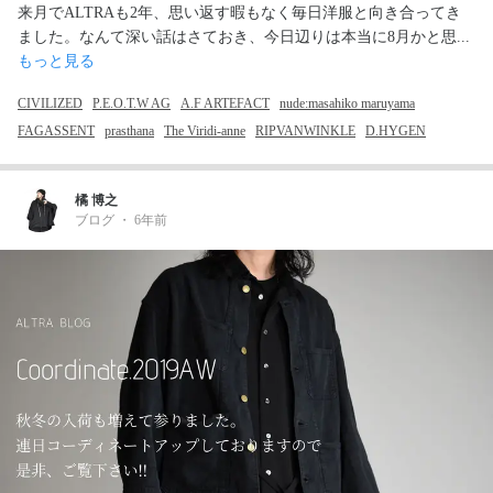
来月でALTRAも2年、思い返す暇もなく毎日洋服と向き合ってき
ました。なんて深い話はさておき、今日辺りは本当に8月かと思... 
もっと見る
CIVILIZED
P.E.O.T.W AG
A.F ARTEFACT
nude:masahiko maruyama
FAGASSENT
prasthana
The Viridi-anne
RIPVANWINKLE
D.HYGEN
橘 博之
ブログ
・
6年前