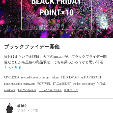
ブラックフライデー開催
日付けまたいで金曜日。天下のamazonが、ブラックフライデー開
催だとしかも黒色の商品限定、うちも乗っかろうかと思い開催... 
もっと見る
CIVILIZED
rewords/rewordsdesign
iolom
P.E.O.T.W AG
A.F ARTEFACT
nude:masahiko maruyama
PORTVEL
FAGASSENT
the last conspiracy
VITAL
prasthana
The Viridi-anne
RIPVANWINKLE
D.HYGEN
橘 博之
ブログ
・
6年前