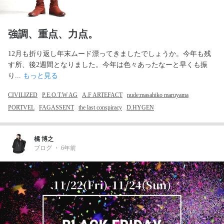
強調、重点、力点。
12月も折り返し年末ムード漂ってきましたでしょうか。今年も残
す所、後2週間となりました。今年は色々あったなーと早くも振
り... 
もっと見る
CIVILIZED
P.E.O.T.W AG
A.F ARTEFACT
nude:masahiko maruyama
PORTVEL
FAGASSENT
the last conspiracy
D.HYGEN
橘 博之
ブログ
・
6年前