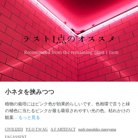
小ネタを挟みつつ
植物の栽培にはピンク色が効果的らしいです。色相環で言うと緑
の補色に当たるピンクが最も吸収されやすい光の色。枯れかけの
観葉... 
もっと見る
CIVILIZED
P.E.O.T.W AG
A.F ARTEFACT
nude:masahiko maruyama
FAGASSENT