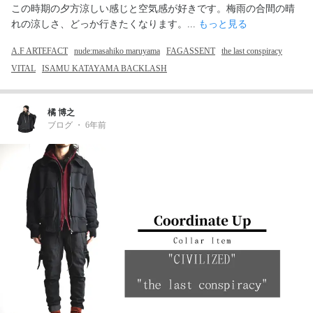
この時期の夕方涼しい感じと空気感が好きです。梅雨の合間の晴
れの涼しさ、どっか行きたくなります。... 
もっと見る
A.F ARTEFACT
nude:masahiko maruyama
FAGASSENT
the last conspiracy
VITAL
ISAMU KATAYAMA BACKLASH
橘 博之
ブログ
・
6年前