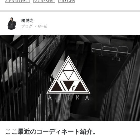
A.F ARTEFACT
FAGASSENT
D.HYGEN
橘 博之
ブログ
・
6年前
ここ最近のコーディネート紹介。