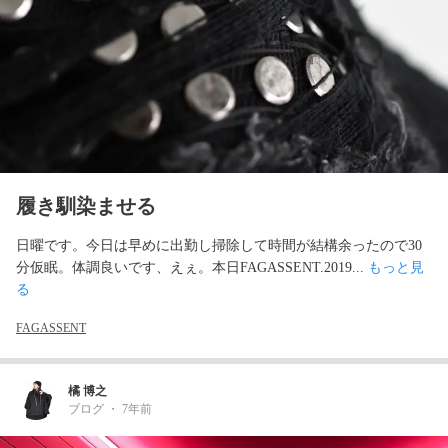
履き馴染ませる
日曜です。今日は早めに出勤し掃除して時間が結構余ったので30
分仮眠。体調良いです、えぇ。本日FAGASSENT.2019... 
もっと見
る
FAGASSENT
橘 博之
ブログ
・
7年前