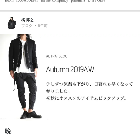
iolom
FAGASSENT
the last conspiracy
prasthana
D.HYGEN
橘 博之
ブログ
・
6年前
晩