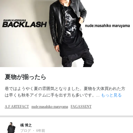
夏物が揃ったら
巷ではようやく夏の雰囲気となりました。夏物を大体買われた方
は早くも秋冬アイテムに手を出す方も多いです。... 
もっと見る
A.F ARTEFACT
nude:masahiko maruyama
FAGASSENT
橘 博之
ブログ
・
6年前