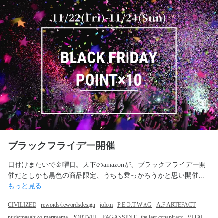
ブラックフライデー開催
日付けまたいで金曜日。天下のamazonが、ブラックフライデー開
催だとしかも黒色の商品限定、うちも乗っかろうかと思い開催... 
もっと見る
CIVILIZED
rewords/rewordsdesign
iolom
P.E.O.T.W AG
A.F ARTEFACT
nude:masahiko maruyama
PORTVEL
FAGASSENT
the last conspiracy
VITAL