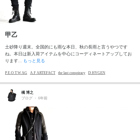
甲乙
土砂降り週末。全国的にも雨な本日、秋の長雨と言うやつです
ね。本日は新入荷アイテムを中心にコーディネートアップしてお
ります... 
もっと見る
P.E.O.T.W AG
A.F ARTEFACT
the last conspiracy
D.HYGEN
橘 博之
ブログ
・
6年前