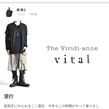
橘 博之
ブログ
・
6年前
逆行
低気圧にやられるここ最近、今年もこの時期がやって参りまし