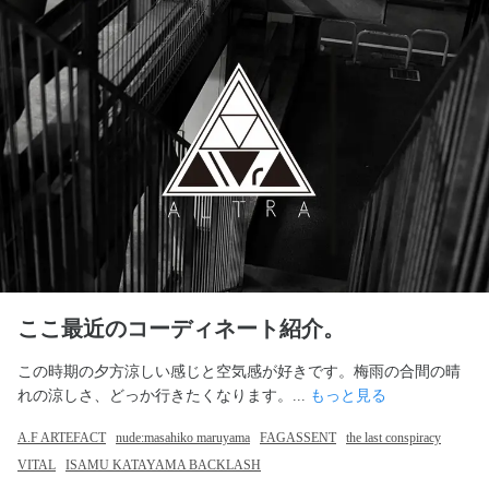
ここ最近のコーディネート紹介。
この時期の夕方涼しい感じと空気感が好きです。梅雨の合間の晴
れの涼しさ、どっか行きたくなります。... 
もっと見る
A.F ARTEFACT
nude:masahiko maruyama
FAGASSENT
the last conspiracy
VITAL
ISAMU KATAYAMA BACKLASH