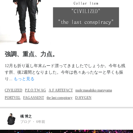
強調、重点、力点。
12月も折り返し年末ムード漂ってきましたでしょうか。今年も残
す所、後2週間となりました。今年は色々あったなーと早くも振
り... 
もっと見る
CIVILIZED
P.E.O.T.W AG
A.F ARTEFACT
nude:masahiko maruyama
PORTVEL
FAGASSENT
the last conspiracy
D.HYGEN
橘 博之
ブログ
・
6年前