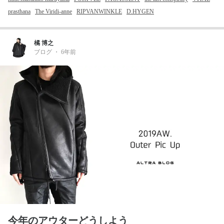
prasthana
The Viridi-anne
RIPVANWINKLE
D.HYGEN
橘 博之
ブログ
・
6年前
今年のアウターどうしよう