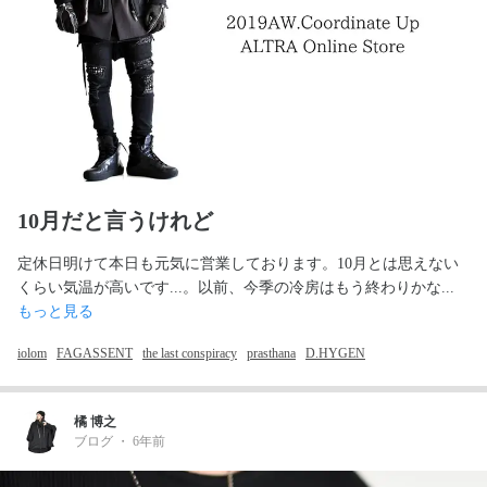
10月だと言うけれど
定休日明けて本日も元気に営業しております。10月とは思えない
くらい気温が高いです...。以前、今季の冷房はもう終わりかな... 
もっと見る
iolom
FAGASSENT
the last conspiracy
prasthana
D.HYGEN
橘 博之
ブログ
・
6年前