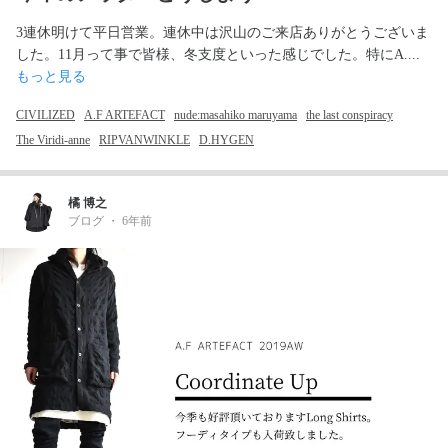
3連休明けて平日営業。連休中は沢山のご来店ありがとうございま
した。11月って事で皆様、冬支度といった感じでした。特にA.... 
もっと見る
CIVILIZED
A.F ARTEFACT
nude:masahiko maruyama
the last conspiracy
The Viridi-anne
RIPVANWINKLE
D.HYGEN
橘 博之
ブログ
・
6年前