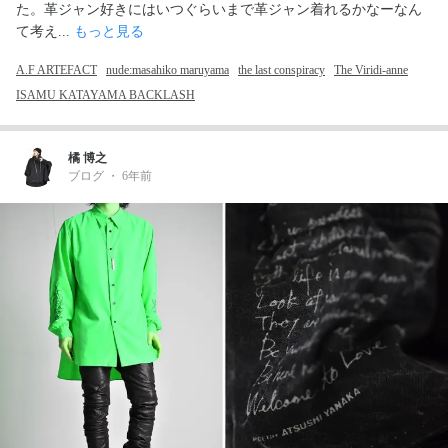
た。革ジャン好きにはいつぐらいまで革ジャン着れるかなーなん
て考え... 
もっと見る
A.F ARTEFACT
nude:masahiko maruyama
the last conspiracy
The Viridi-anne
ISAMU KATAYAMA BACKLASH
橘 博之
ブログ
・
6年前