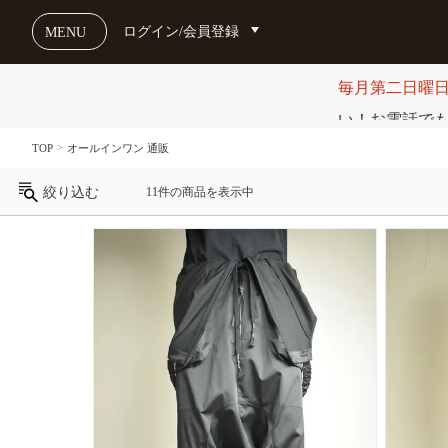
ログイン/会員登録
MENU
毎月第二日曜
い！お電話でも受け
TOP
オールインワン 通販
絞り込む
11件の商品を表示中
カ
テ
ゴ
リ
ブ
ラ
ン
ド