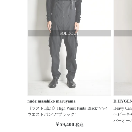
nude:masahiko maruyama
D.HYGE
《ラスト1点!!》High Waist Pants"Black"/ハイ
Heavy Canv
ウエストパンツ"ブラック"
ヘビーキ
バーオール
￥59,400
税込