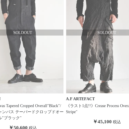
N
A.F ARTEFACT
as Tapered Cropped Overall"Black"/
《ラスト1点!!》Crease Process Overal
ャンバス テーパードクロップドオー
Stripe"
"ブラック"
￥45,100
税込
￥50,600
税込