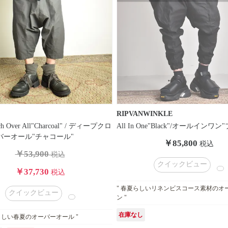
RIPVANWINKLE
tch Over All"Charcoal" / ディープクロ
All In One"Black"/オールインワ
バーオール"チャコール"
￥85,800
税込
￥53,900
税込
クイックビュー
￥37,730
税込
" 春夏らしいリネンビスコース素材のオ
クイックビュー
ン "
在庫なし
hanaらしい春夏のオーバーオール "