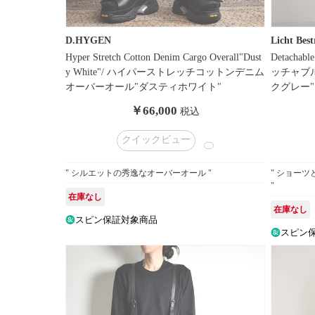
D.HYGEN
Licht Best
Hyper Stretch Cotton Denim Cargo Overall"Dust
Detachabl
y White"/ ハイパーストレッチコットンデニム
ッチャブ
オーバーオール"ダスティホワイト"
クグレー"
￥66,000
税込
クイックビュー
" シルエットの秀逸なオーバーオール "
" ショー
"
在庫なし
在庫なし
スピン保証対象商品
スピン