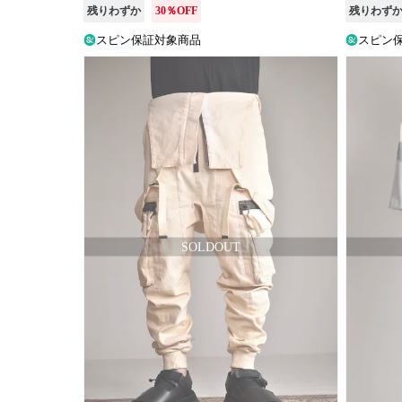
残りわずか
30％OFF
残りわず
販
売
スピン保証対象商品
スピン
タ
イ
プ
在
庫
の
有
無