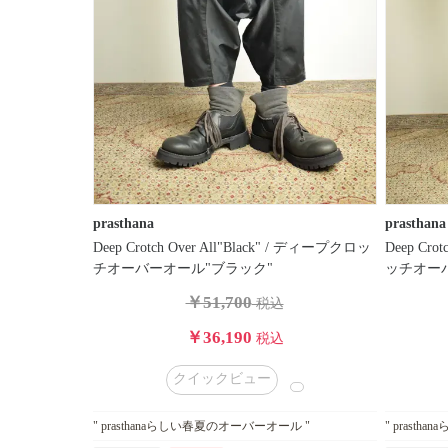
性
別
／
年
齢
価
格
帯
prasthana
prasthana
価
Deep Crotch Over All"Black" / ディープクロッ
Deep Cro
格
チオーバーオール"ブラック"
ッチオー
タ
￥51,700
税込
イ
プ
￥36,190
税込
カ
クイックビュー
ラ
ー
" prasthanaらしい春夏のオーバーオール "
" prast