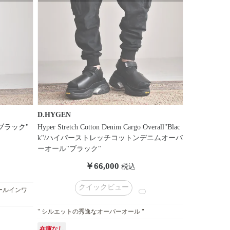
D.HYGEN
ン"ブラック"
Hyper Stretch Cotton Denim Cargo Overall"Blac
k"/ハイパーストレッチコットンデニムオーバ
ーオール"ブラック"
￥66,000
税込
クイックビュー
ールインワ
" シルエットの秀逸なオーバーオール "
在庫なし