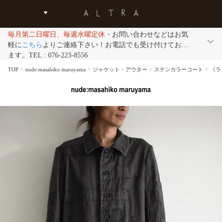
毎月第二日曜日、毎週水曜定休
・お問い合わせなどはお気
軽に
こちら
よりご連絡下さい！お電話でも受け付けており
ます。TEL : 076-223-8556
TOP
nude:masahiko maruyama
ジャケット・アウター
ステンカラーコート
《ラス