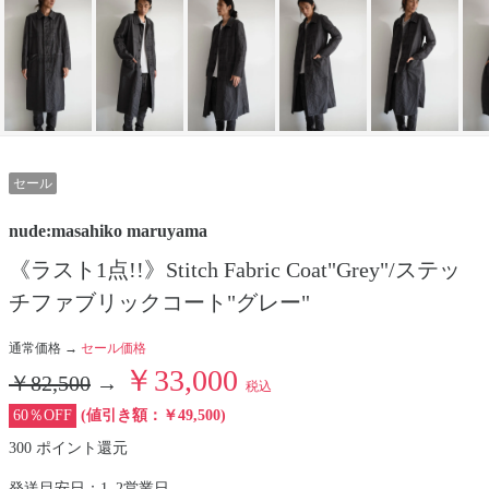
セール
nude:masahiko maruyama
《ラスト1点!!》Stitch Fabric Coat"Grey"/ステッ
チファブリックコート"グレー"
通常価格 →
セール価格
￥33,000
￥82,500
→
税込
60％OFF
(値引き額：￥49,500)
300 ポイント還元
発送目安日：1–2営業日