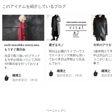
このアイテムを紹介しているブログ
nude:masahiko maruyama.
通ずるモノ
今年のアウタ
もうすぐ展示会
明日はお隣のライブハウス
3連休明けて
でケータリング依頼も頂い
中は沢山のご
当店で取り扱いのブランド
ており本日は早朝より仕込
うございまし
も大半が現在パリにて2020
んでおり...
事で...
AW展示会を行っておりま
す。...
橘博之
橘博之
橘博之
最終更新日：6年前
最終更
最終更新日：6年前
ページトップへ