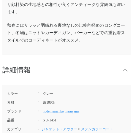
り顔料染の生地感との相性が良くアンティークな雰囲気も漂い
ます。
秋春にはサラッと羽織れる裏地なしの比較的軽めのロングコー
ト、冬場はニットやカーディガン、パーカーなどでの重ね着ス
タイルでのコーディネートがオススメ。
詳細情報
カラー
グレー
素材
綿100%
ブランド
nude:masahiko maruyama
品番
NU-1451
カテゴリ
ジャケット・アウター
>
ステンカラーコート