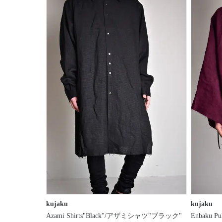
テ
ゴ
リ
ブ
ラ
ン
ド
性
別
／
年
齢
価
格
帯
kujaku
kujaku
価
Azami Shirts"Black"/アザミシャツ"ブラック"
Enbaku 