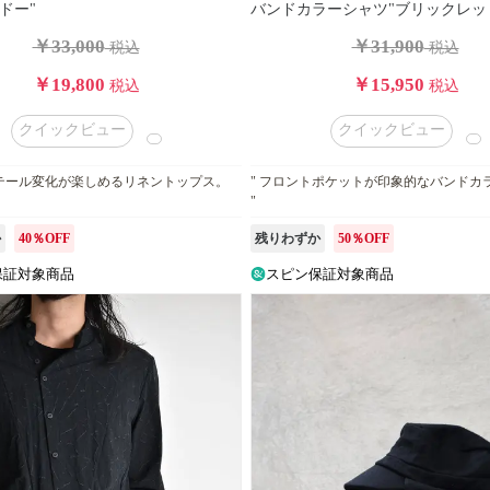
ドー"
バンドカラーシャツ"ブリックレッ
￥33,000
￥31,900
税込
税込
￥19,800
￥15,950
税込
税込
クイックビュー
クイックビュー
ィテール変化が楽しめるリネントップス。
" フロントポケットが印象的なバンドカ
"
か
40％OFF
残りわずか
50％OFF
保証対象商品
スピン保証対象商品