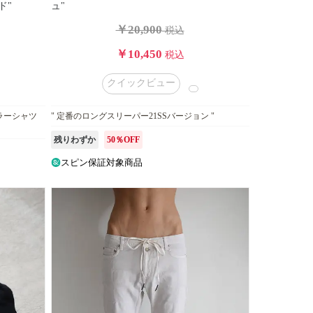
ド"
ュ"
￥20,900
税込
￥10,450
税込
クイックビュー
ラーシャツ
" 定番のロングスリーパー21SSバージョン "
残りわずか
50％OFF
スピン保証対象商品