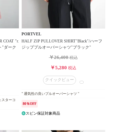
PORTVEL
COAT "r.
HALF ZIP PULLOVER SHIRT"Black"/ハーフ
ート"ダーク
ジッププルオーバーシャツ"ブラック"
￥26,400
税込
￥5,280
税込
クイックビュー
" 通気性の良いプルオーバーシャツ "
ェスターコ
80％OFF
スピン保証対象商品