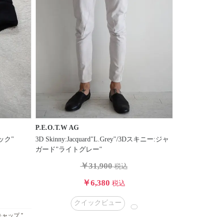
P.E.O.T.W AG
ラック"
3D Skinny:Jacquard"L.Grey"/3Dスキニー:ジャ
ガード"ライトグレー"
￥31,900
税込
￥6,380
税込
クイックビュー
キャップ "