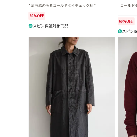
" 清涼感のあるコールドダイチェック柄 "
" コール
"
60％OFF
60％OFF
スピン保証対象商品
スピン