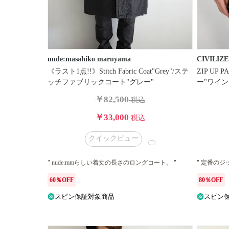
nude:masahiko maruyama
CIVILIZ
《ラスト1点!!》Stitch Fabric Coat"Grey"/ステ
ZIP UP
ッチファブリックコート"グレー"
ー"ワイン
￥82,500
税込
￥33,000
税込
クイックビュー
" nude:mmらしい着丈の長さのロングコート。 "
" 定番のジ
60％OFF
80％OFF
スピン保証対象商品
スピン