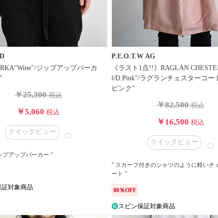
ED
P.E.O.T.W AG
 PARKA"Wine"/ジップアップパーカ
《ラスト1点!!》RAGLAN CHESTER 
"
l/D.Pink"/ラグランチェスターコ
ピンク"
￥25,300
税込
￥82,500
税込
￥5,060
税込
￥16,500
税込
クイックビュー
クイックビュー
ップアップパーカー "
" スカーフ付きのシャツのように軽いチ
ート "
保証対象商品
80％OFF
スピン保証対象商品