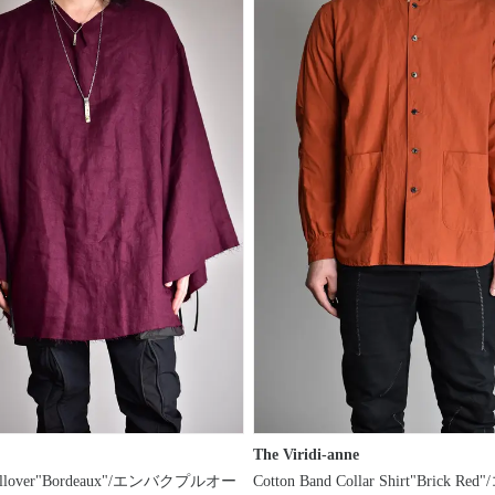
The Viridi-anne
Pullover"Bordeaux"/エンバクプルオー
Cotton Band Collar Shirt"Brick R