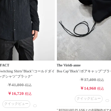
EFACT
The Viridi-anne
 Switching Shirts"Black"/コールドダイ
Boa Cap"Black"/ボアキャップ"ブ
ングシャツ"ブラック"
￥37,400
税込
￥41,800
税込
￥14,960
税込
￥16,720
税込
クイックビュー
クイックビュー
" REINHARD PLANKとの共同制作ボア