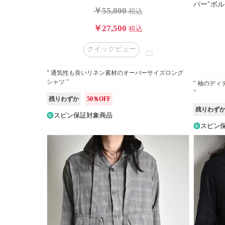
格
バー"ボル
￥55,000
税込
タ
イ
￥27,500
税込
プ
クイックビュー
カ
ラ
" 通気性も良いリネン素材のオーバーサイズロング
ー
シャツ "
" 袖のデ
"
残りわずか
50％OFF
販
残りわず
スピン保証対象商品
売
スピン
タ
イ
プ
在
庫
の
有
無