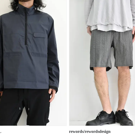
L
rewords/rewordsdesign