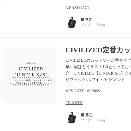
A.F ARTEFACT
橘 博之
ブログ
・
8年前
CIVILIZED定番カ
CIVILIZEDのカットソー定番タ
早い物はもうラスト1点となってお
介。CIVILIZED【U NECK S/S
りブラック/ホワイト/ピグメント...
CIVILIZED
2018SS
CIVILIZED
橘 博之
ブログ
・
8年前