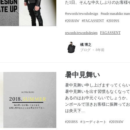
た1日、そんな中久しぶりのお客様や最
rewords/rewodsdesign
nude:masahiko ma
2018AW
FAGASSENT
2019SS
rewords/rewordsdesign
FAGASSENT
橘 博之
ブログ
・
8年前
暑中見舞い
暑中見舞い申し上げますってくらい
暑中見舞いを出す習慣もなくなって
あるのはお中元ぐらいでしょうか、
ンボールで頂きお客様に振舞ってお
は炎天下...
2018SS
コーディネート
2019AW