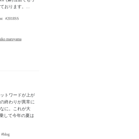
おります。...
nt
2018SS
hiko maruyama
ットワードが上が
の終わりが異常に
なに。これが大
便乗して今年の夏は
blog