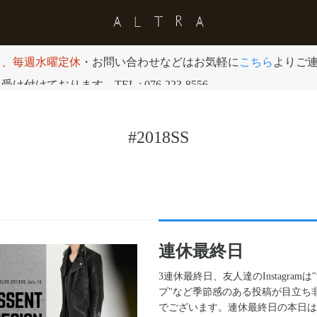
日、毎週水曜定休
・お問い合わせなどはお気軽に
こちら
よりご
付けております。TEL : 076-223-8556
#2018SS
連休最終日
3連休最終日、友人達のInstagramは"
プ"など季節感のある投稿が目立ち
でございます。連休最終日の本日は