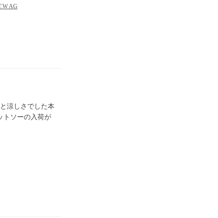
.T.W AG
と涼しさでした本
よりカットソーの入荷が