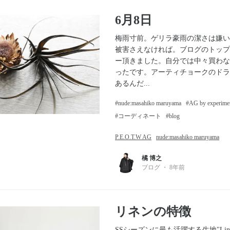
6月8日
梅雨寸前。ゲリラ豪雨の潔さは嫌い
被害さえなければ。ブログのトップ
ー頂きました。自分では中々買わな
ったです。アーティチョークのドラ
あるんだ...
nude:masahiko maruyama
AG by experime
コーディネート
blog
P.E.O.T.W AG
nude:masahiko maruyama
橘 博之
ブログ
・
8年前
リネンの特徴
SSシーズンに最も活躍する生地"Lin