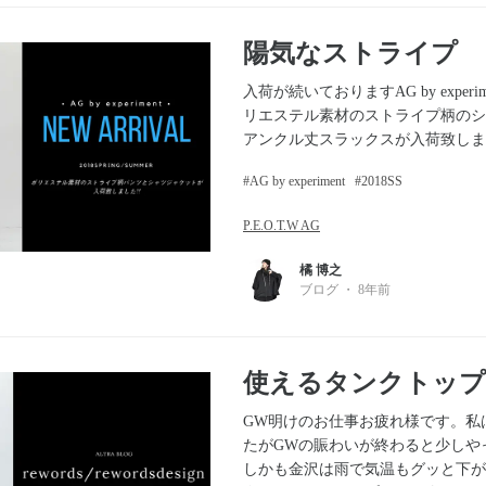
陽気なストライプ
入荷が続いておりますAG by exper
リエステル素材のストライプ柄のシ
アンクル丈スラックスが入荷致しまし
AG by experiment
2018SS
P.E.O.T.W AG
橘 博之
ブログ
・
8年前
使えるタンクトップ
GW明けのお仕事お疲れ様です。私
たがGWの賑わいが終わると少しや
しかも金沢は雨で気温もグッと下が