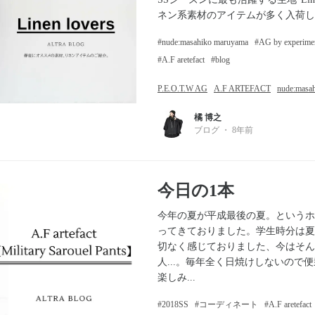
ネン系素材のアイテムが多く入荷して
nude:masahiko maruyama
AG by experime
A.F aretefact
blog
P.E.O.T.W AG
A.F ARTEFACT
nude:masa
橘 博之
ブログ
・
8年前
今日の1本
今年の夏が平成最後の夏。というホ
ってきておりました。学生時分は夏
切なく感じておりました、今はそん
人...。毎年全く日焼けしないので
楽しみ...
2018SS
コーディネート
A.F aretefact