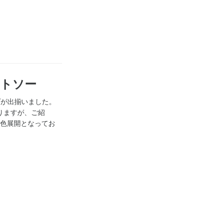
ットソー
イプが出揃いました。
りますが、ご紹
】全4色展開となってお