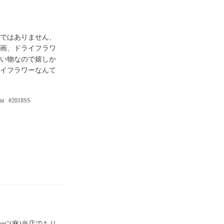
ではありません、
画、ドライフラワ
い物なので嬉しか
イフラワーなんて
nt
2018SS
en"(麻)当店でもリ