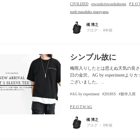
CIVILIZED
rewords/rewordsdesign
P.E.O
nude:masahiko maruyama
橘 博之
ブログ
・
8年前
シンプル故に
梅雨入りしたとは思えぬ天気の良さ
日の金沢。AG by experiment
ございました。...
AG by experiment
2018SS
新作入荷
P.E.O.T.W AG
橘 博之
ブログ
・
8年前