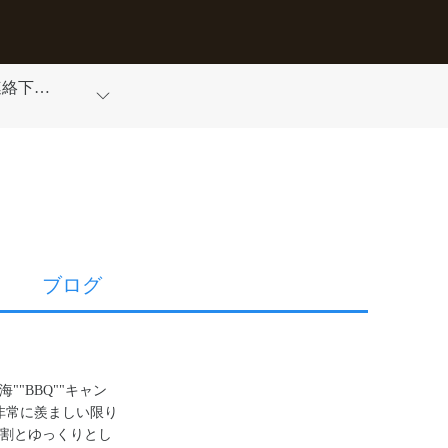
連絡下さ
ブログ
海""BBQ""キャン
非常に羨ましい限り
割とゆっくりとし