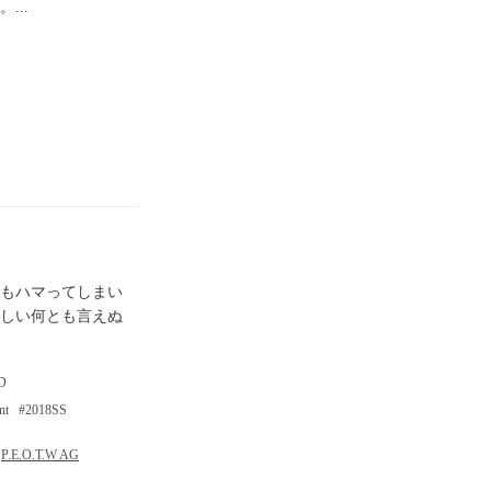
...
もハマってしまい
しい何とも言えぬ
D
nt
2018SS
P.E.O.T.W AG