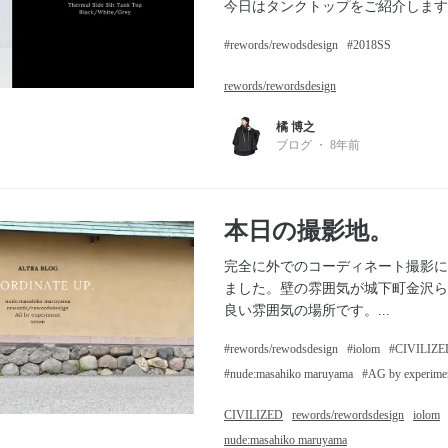
今日はタンクトップをご紹介します。
rewords/rewodsdesign
2018SS
rewords/rewordsdesign
橘 博之
ブログ
・
8年前
本日の撮影地。
完全に外でのコーディネート撮影に
ました。壁の雰囲気が城下町金沢ら
良い雰囲気の場所です。...
rewords/rewodsdesign
iolom
CIVILIZE
nude:masahiko maruyama
AG by experime
CIVILIZED
rewords/rewordsdesign
iolom
nude:masahiko maruyama