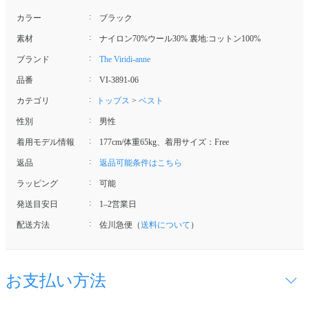
カラー
ブラック
素材
ナイロン70%ウール30% 裏地:コットン100%
ブランド
The Viridi-anne
品番
VI-3891-06
カテゴリ
トップス
>
ベスト
性別
男性
着用モデル情報
177cm/体重65kg、着用サイズ：Free
返品
返品可能条件はこちら
ラッピング
可能
発送目安日
1–2営業日
配送方法
佐川急便（
送料について
）
お支払い方法