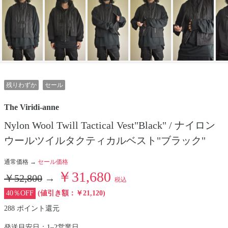
残りわずか
セール
The Viridi-anne
Nylon Wool Twill Tactical Vest"Black" / ナイロン
ウールツイルタクティカルベスト"ブラック"
通常価格 →
セール価格
￥31,680
￥52,800
→
税込
40％OFF
(値引き額：￥21,120)
288 ポイント還元
発送目安日：1–2営業日