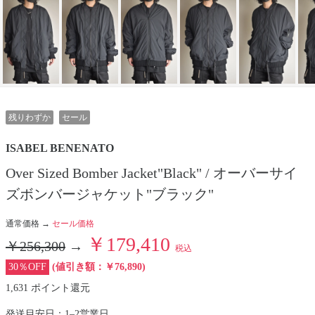
残りわずか
セール
ISABEL BENENATO
Over Sized Bomber Jacket"Black" / オーバーサイ
ズボンバージャケット"ブラック"
通常価格 →
セール価格
￥179,410
￥256,300
→
税込
30％OFF
(値引き額：￥76,890)
1,631 ポイント還元
発送目安日：1–2営業日