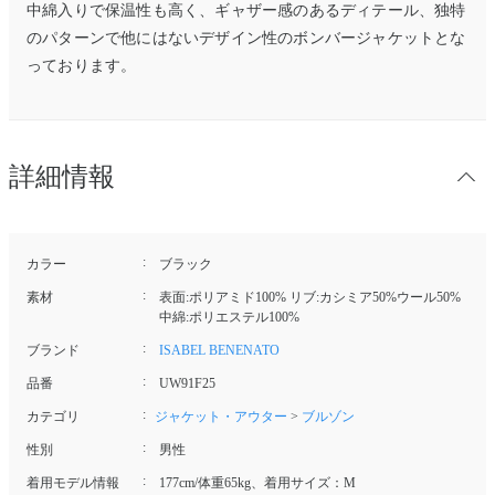
中綿入りで保温性も高く、
ギャザー感のあるディテール、独特
のパターンで他にはないデザイン性のボンバージャケットとな
っております。
詳細情報
カラー
ブラック
素材
表面:ポリアミド100% リブ:カシミア50%ウール50%
中綿:ポリエステル100%
ブランド
ISABEL BENENATO
品番
UW91F25
カテゴリ
ジャケット・アウター
>
ブルゾン
性別
男性
着用モデル情報
177cm/体重65kg、着用サイズ：M