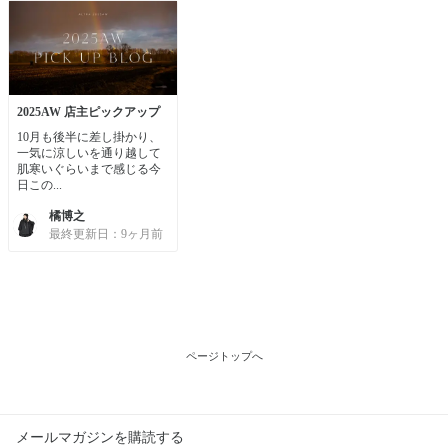
2025AW 店主ピックアップ
10月も後半に差し掛かり、
一気に涼しいを通り越して
肌寒いぐらいまで感じる今
日この...
橘博之
最終更新日：9ヶ月前
ページトップへ
メールマガジンを購読する