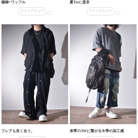
楊柳×ワッフル
夏Teeに是非
クイックビュー
クイックビュー
フレアも良く合う。
来季25AWに繋がる今季の加工感