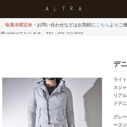
日、毎週水曜定休
・お問い合わせなどはお気軽に
こちら
よりご
付けております。TEL : 076-223-8556
デニ
ライ
スジャ
リア
ドデ
グレ
ース