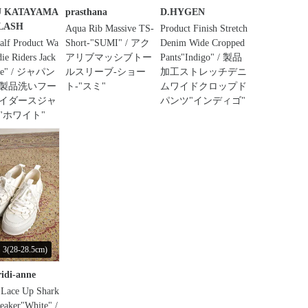
U KATAYAMA
prasthana
D.HYGEN
LASH
Aqua Rib Massive TS-
Product Finish Stretch
alf Product Wa
Short-"SUMI" / アク
Denim Wide Cropped
ie Riders Jack
アリブマッシブトー
Pants"Indigo" / 製品
ite" / ジャパン
ルスリーブ-ショー
加工ストレッチデニ
製品洗いフー
ト-"スミ"
ムワイドクロップド
イダースジャ
パンツ"インディゴ"
"ホワイト"
(28-28.5cm)
ridi-anne
 Lace Up Shark
eaker"White" /