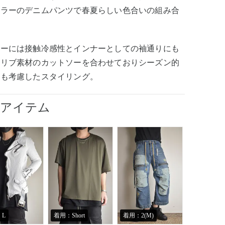
カラーのデニムパンツで春夏らしい色合いの組み合
。
ナーには接触冷感性とインナーとしての袖通りにも
たリブ素材のカットソーを合わせておりシーズン的
素も考慮したスタイリング。
用アイテム
：L
着用：Short
着用：2(M)