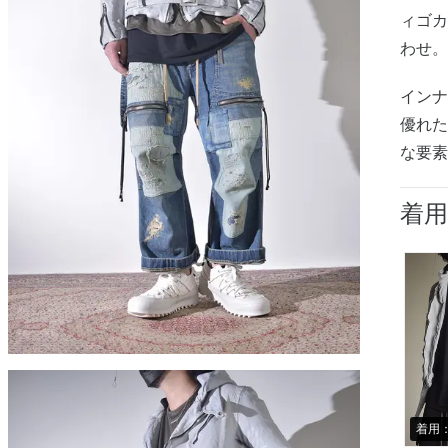
ィゴ
わせ
イン
優れ
な要
着
着用