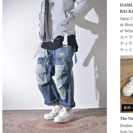
ISAM
BACK
Japan C
sh Hood
et"Wh
カーフ
ディラ
ケット
着用：3
The Vi
Double
Sole Sn