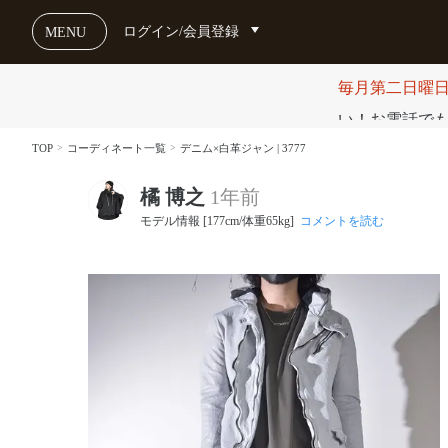
ログイン/会員登録
MENU
毎月第二日曜
い！お電話でも受け
TOP
コーディネート一覧
デニム×白革ジャン | 3777
橘 博之
1年前
モデル情報 [177cm/体重65kg]
コメントを読む