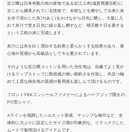
近江晒は日本有数の布の産地である近江上布(滋賀県愛荘町)に
古くから継承されている技術で、木材などを燃やして出来た灰
を水で溶かした灰汁(あく)をかけながら日光に晒し、大釜に入
れて灰汁で焚き日光に繰り返し晒すなど、晴天数十日を要する
という工程の末に完成します。
灰汁には布を白く漂白する効果と柔らかくする効果があり、着
心地や質感から高級品として今も愛されています。
そのような近江晒コットンを用いた当生地は、合繊でよく見か
けるリップストップに既視感の無い新鮮さを付加し、尚且つ極
めて上質な綿生地の質感や着用感も楽しんで頂けるものです。
フロントYKKコンシールファスナーによるハーフジップ開きの
P/O型シャツ。
Aラインを強調したシルエット形成、マッシブな袖巾など、全
体的に大ぶりに設定したサイズ感が印象的な、リラックスした
ムードで着用頂けるアイテムです。