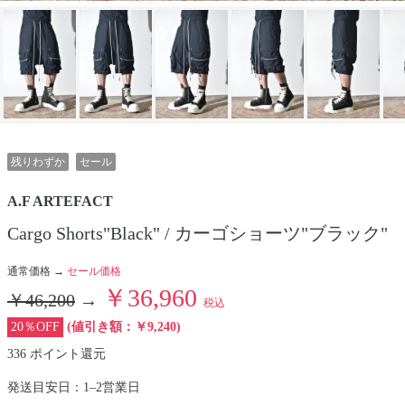
残りわずか
セール
A.F ARTEFACT
Cargo Shorts"Black" / カーゴショーツ"ブラック"
通常価格 →
セール価格
￥36,960
￥46,200
→
税込
20％OFF
(値引き額：￥9,240)
336 ポイント還元
発送目安日：1–2営業日