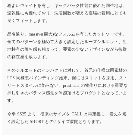
程よいウェイトを有し、キックバック性能に優れた同生地は、
速乾性にも優れており、洗濯回数が増える夏場の着用にとても
良くフィットします。
品名通り、massive(巨大)なフォルムを有したカットソーです。
全てのパターンを極めて大きく設定したルーズシルエット、生
地特有の落ち感も相まって、要素の少ないデザインながら抜群
の存在感を放ちます。
そのシルエットのインパクトに対して、首元の仕様は同素材の
LTS 同様裏バインディング始末、裾にはスリットを採用、スト
リートスタイルに陥らない、prasthana の物作りにおける重要な
押し引きのバランス感覚を体感頂けるプロダクトとなっていま
す。
今季 SS25 より、従来のサイズを TALL と再定義し、着丈を短
く設定した SHORT との
2 サイズ展開となります。