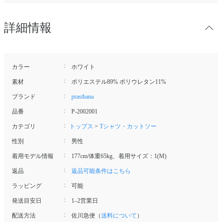
詳細情報
カラー
ホワイト
素材
ポリエステル89% ポリウレタン11%
ブランド
prasthana
品番
P-2002001
カテゴリ
トップス
>
Tシャツ・カットソー
性別
男性
着用モデル情報
177cm/体重65kg、着用サイズ：1(M)
返品
返品可能条件はこちら
ラッピング
可能
発送目安日
1–2営業日
配送方法
佐川急便（
送料について
）