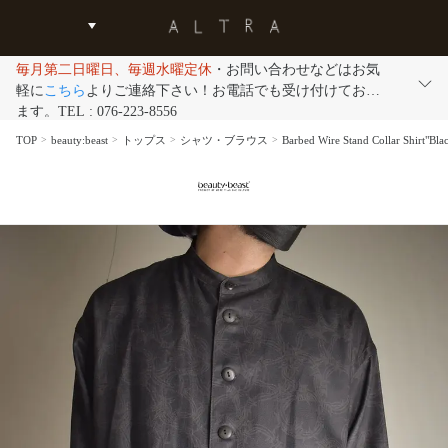
毎月第二日曜日、毎週水曜定休
・お問い合わせなどはお気
軽に
こちら
よりご連絡下さい！お電話でも受け付けており
ます。TEL : 076-223-8556
TOP
beauty:beast
トップス
シャツ・ブラウス
Barbed Wire Stand Collar S