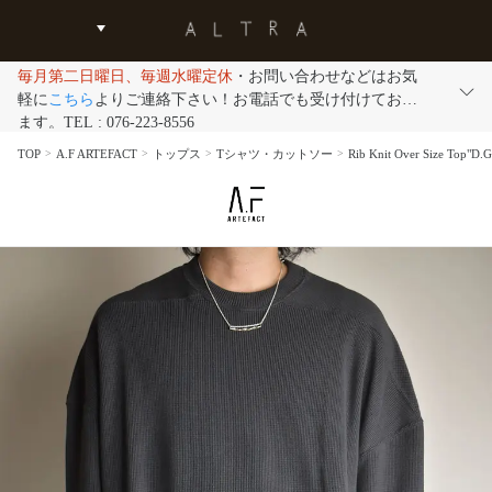
毎月第二日曜日、毎週水曜定休
・お問い合わせなどはお気
軽に
こちら
よりご連絡下さい！お電話でも受け付けており
ます。TEL : 076-223-8556
TOP
A.F ARTEFACT
トップス
Tシャツ・カットソー
Rib Knit Over Size