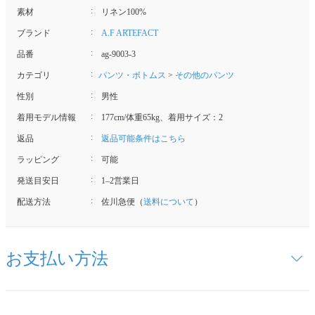
素材
リネン100%
ブランド
A.F ARTEFACT
品番
ag-9003-3
カテゴリ
パンツ・ボトムス
>
その他のパンツ
性別
男性
着用モデル情報
177cm/体重65kg、着用サイズ：2
返品
返品可能条件はこちら
ラッピング
可能
発送目安日
1–2営業日
配送方法
佐川急便（
送料について
）
お支払い方法