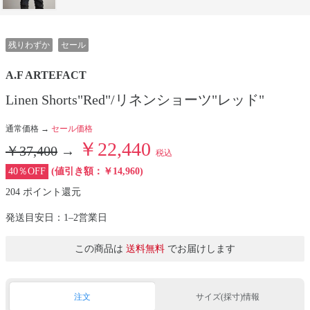
残りわずか
セール
A.F ARTEFACT
Linen Shorts"Red"/リネンショーツ"レッド"
通常価格 →
セール価格
￥22,440
￥37,400
→
税込
40％OFF
(値引き額：￥14,960)
204 ポイント還元
発送目安日：1–2営業日
この商品は
送料無料
でお届けします
注文
サイズ(採寸)情報