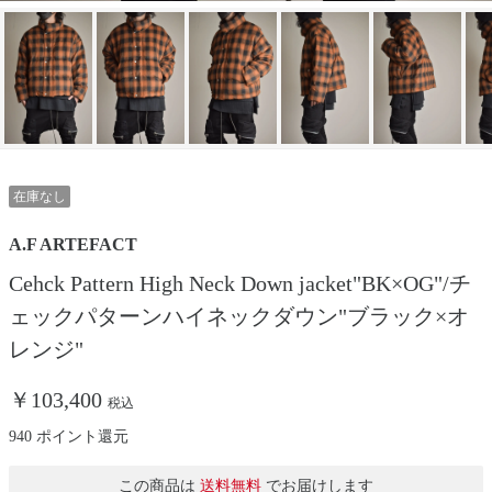
在庫なし
A.F ARTEFACT
Cehck Pattern High Neck Down jacket"BK×OG"/チ
ェックパターンハイネックダウン"ブラック×オ
レンジ"
￥103,400
税込
940 ポイント還元
この商品は
送料無料
でお届けします