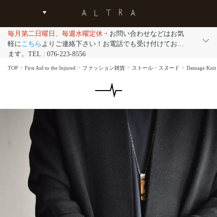
毎月第二日曜日、毎週水曜定休
・お問い合わせなどはお気
軽に
こちら
よりご連絡下さい！お電話でも受け付けており
ます。TEL : 076-223-8556
TOP
First Aid to the Injured
ファッション雑貨
ストール・スヌード
Damage K