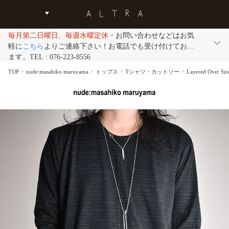
毎月第二日曜日、毎週水曜定休
・お問い合わせなどはお気
軽に
こちら
よりご連絡下さい！お電話でも受け付けており
ます。TEL : 076-223-8556
TOP
nude:masahiko maruyama
トップス
Tシャツ・カットソー
Layered Ove