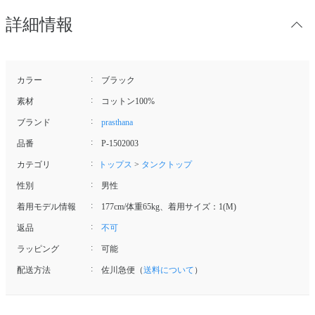
詳細情報
カラー
ブラック
素材
コットン100%
ブランド
prasthana
品番
P-1502003
カテゴリ
トップス
>
タンクトップ
性別
男性
着用モデル情報
177cm/体重65kg、着用サイズ：1(M)
返品
不可
ラッピング
可能
配送方法
佐川急便（
送料について
）