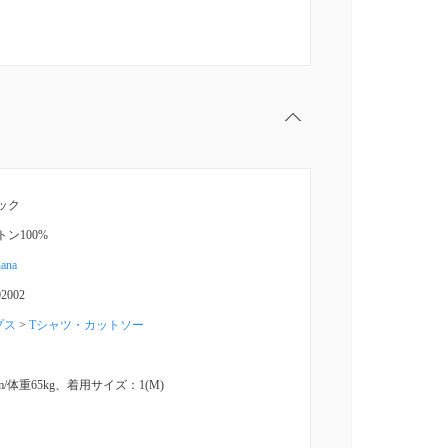
ック
トン100%
hana
02002
プス
>
Tシャツ・カットソー
cm/体重65kg、着用サイズ：1(M)