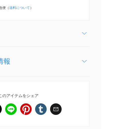
急便（
送料について
）
情報
このアイテムをシェア