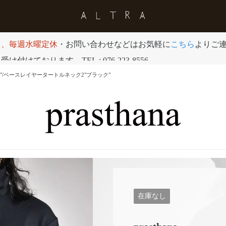
日、毎週水曜定休
・お問い合わせなどはお気軽に
こちら
よりご
付けております。TEL : 076-223-8556
ck2"Black"/ベースレイヤータートルネック2"ブラック"
在庫なし