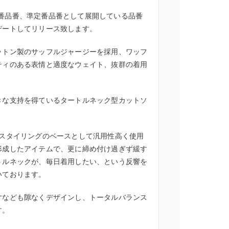
ンの定番品番、準定番品番として展開している品番
デートしてリリース致します。
ットン製のサッフルジャージーを採用、ワッフ
ティのある表情と適度なウェイト、抜群の着用
きな支持を得ているタートルネック型カットソ
、スタイリングのベースとして汎用性高く使用
形成したアイテムで、更に締め付け過ぎず緩す
トルネックが、毎日着用したい、という反響を
いております。
寸なども隙なくデザインし、トータルバランス
す。