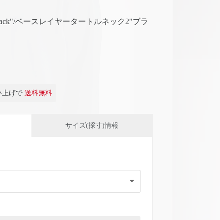
Neck2"Black"/ベースレイヤータートルネック2"ブラ
買い上げで
送料無料
サイズ(採寸)情報