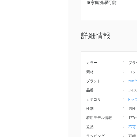
※家庭洗濯可能
詳細情報
カラー
ブラ
素材
コッ
ブランド
prast
品番
P-15
カテゴリ
トッ
性別
男性
着用モデル情報
177
返品
不可
ラッピング
可能