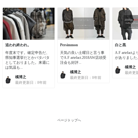
追われ終われ。
Persimmon
白と黒
年度末です。確定申告だ、
天気の良い土曜日と言う事
A.F artefac
県知事選挙だとかバタバタ
でA.F artefact.2018AW店頭受
がありました。.
としておりました。来週に
注会も好評...
橘博之
は気温も...
橘博之
最終更
橘博之
最終更新日：8年前
最終更新日：8年前
ページトップへ