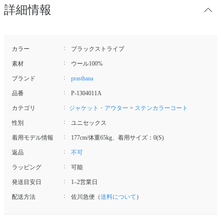
詳細情報
カラー
ブラックストライプ
素材
ウール100%
ブランド
prasthana
品番
P-1304011A
カテゴリ
ジャケット・アウター
>
ステンカラーコート
性別
ユニセックス
着用モデル情報
177cm/体重65kg、着用サイズ：0(S)
返品
不可
ラッピング
可能
発送目安日
1–2営業日
配送方法
佐川急便（
送料について
）