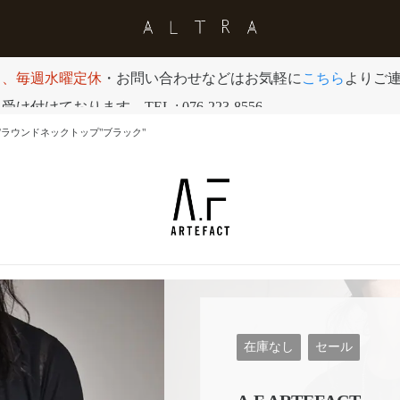
日、毎週水曜定休
・お問い合わせなどはお気軽に
こちら
よりご
付けております。TEL : 076-223-8556
Black"/ラウンドネックトップ"ブラック"
在庫なし
セール