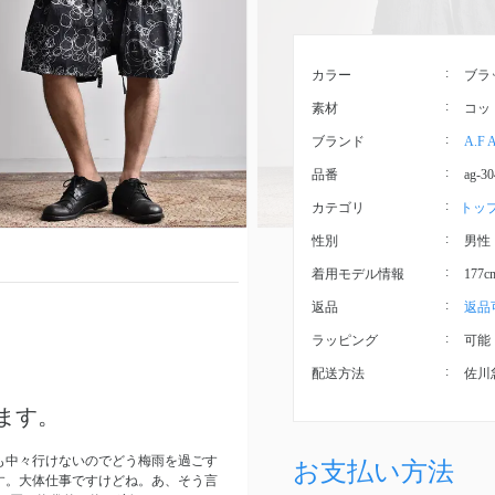
カラー
ブラ
素材
コッ
ブランド
A.F 
品番
ag-30
カテゴリ
トッ
性別
男性
着用モデル情報
177
返品
返品
ラッピング
可能
配送方法
佐川
てます。
も中々行けないのでどう梅雨を過ごす
お支払い方法
す。大体仕事ですけどね。あ、そう言