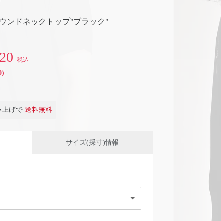
ack"/ラウンドネックトップ"ブラック"
320
税込
)
買い上げで
送料無料
サイズ(採寸)情報