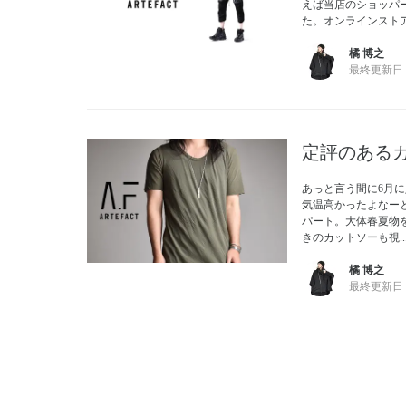
えば当店のショッパー
た。オンラインストアで
橘 博之
最終更新日
定評のある
あっと言う間に6月
気温高かったよなーと
パート。大体春夏物
きのカットソーも視..
橘 博之
最終更新日