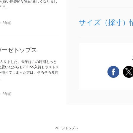
(買い物袋的な物)が新しくなりまし
...
サイズ（採寸）
：
5年前
ガーゼトップス
に入りました。去年はこの時期もっと
思いながらも2021SS入荷もラストス
を揃えてしまった方は、そろそろ夏向
.
：
5年前
ページトップへ