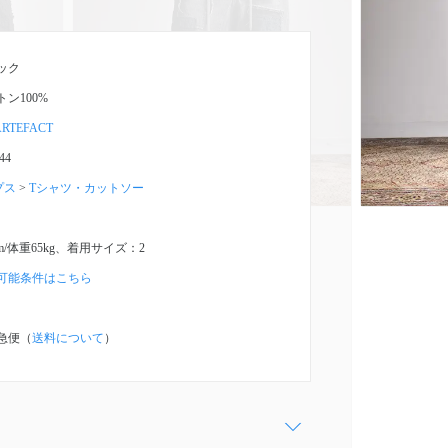
ック
トン100%
ARTEFACT
44
プス
>
Tシャツ・カットソー
cm/体重65kg、着用サイズ：2
可能条件はこちら
急便（
送料について
）