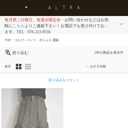
毎月第二日曜日、毎週水曜定休
・お問い合わせなどはお気
軽に
こちら
よりご連絡下さい！お電話でも受け付けており
ます。TEL : 076-223-8556
TOP
ゴルフ / パンツ・ボトムス 通販
絞り込む
1件の商品を表示中
表示
カ
絞り込みをリセット
テ
ゴ
リ
ブ
ラ
ン