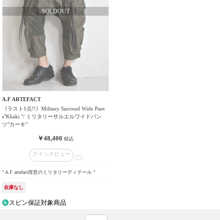
ド
性
別
／
年
齢
価
A.F ARTEFACT
格
《ラスト1点!!》Military Sarrouel Wide Pant
帯
s"Khaki "/ ミリタリーサルエルワイドパン
ツ"カーキ"
￥48,400
価
税込
格
クイックビュー
タ
イ
" A.F artefact得意のミリタリーディテール "
プ
在庫なし
スピン保証対象商品
カ
ラ