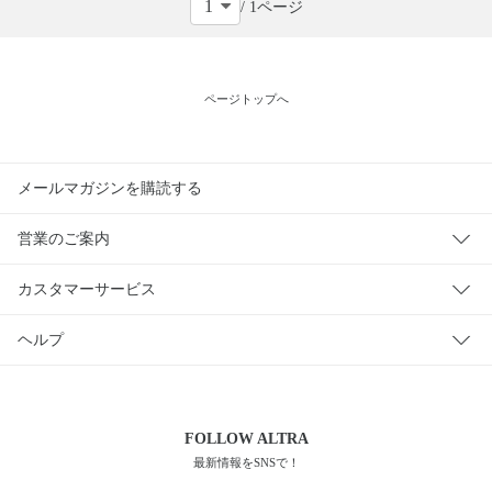
/ 1ページ
ー
販
売
ページトップへ
タ
イ
プ
メールマガジンを購読する
在
庫
営業のご案内
の
有
カスタマーサービス
無
ヘルプ
FOLLOW
ALTRA
最新情報をSNSで！