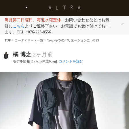
毎月第二日曜日、毎週水曜定休
・お問い合わせなどはお気
軽に
こちら
よりご連絡下さい！お電話でも受け付けており
ます。TEL : 076-223-8556
TOP
コーディネート一覧
Teeシャツのバリエーションに | 4023
橘 博之
2ヶ月前
モデル情報 [177cm/体重65kg]
コメントを読む