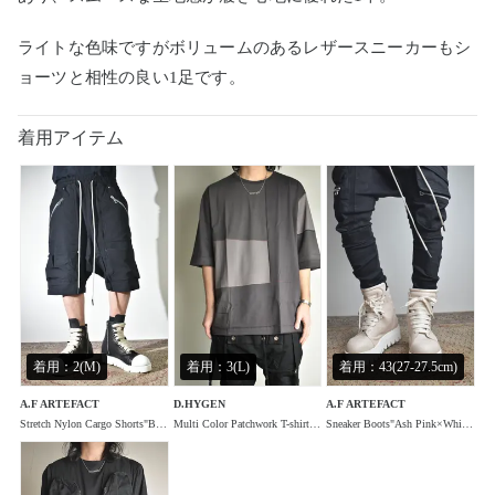
ライトな色味ですがボリュームのあるレザースニーカーもシ
ョーツと相性の良い1足です。
着用アイテム
着用：2(M)
着用：3(L)
着用：43(27-27.5cm)
A.F ARTEFACT
D.HYGEN
A.F ARTEFACT
Stretch Nylon Cargo Shorts"Black" / ストレッチナイロンカーゴショーツ"ブラック"
Multi Color Patchwork T-shirt"Charcoal" / マルチカラーパッチワークTシャツ"チャコール"
Sneaker Boots"Ash Pink×White" / スニーカーブーツ"アッシュピンク×ホワイト"