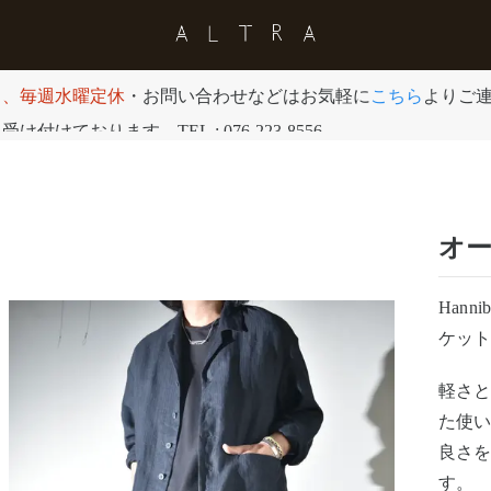
日、毎週水曜定休
・お問い合わせなどはお気軽に
こちら
よりご
付けております。TEL : 076-223-8556
オ
Hann
ケット
軽さ
た使
良さを
す。