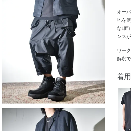
オーバ
地を
な1面
ンス
ワーク
解釈
着