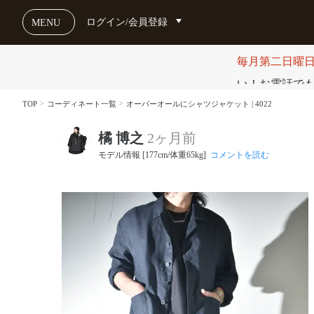
ログイン/会員登録
MENU
毎月第二日曜
い！お電話でも受け
TOP
コーディネート一覧
オーバーオールにシャツジャケット | 4022
橘 博之
2ヶ月前
モデル情報 [177cm/体重65kg]
コメントを読む