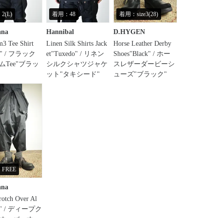
2(L)
着用：48
着用：size3(28)
ana
Hannibal
D.HYGEN
3 Tee Shirt
Linen Silk Shirts Jack
Horse Leather Derby
ck" / フラック
et"Tuxedo" / リネン
Shoes"Black" / ホー
ムTee"ブラッ
シルクシャツジャケ
スレザーダービーシ
ット"タキシード"
ューズ"ブラック"
FREE
ana
rotch Over Al
ck" / ディープク