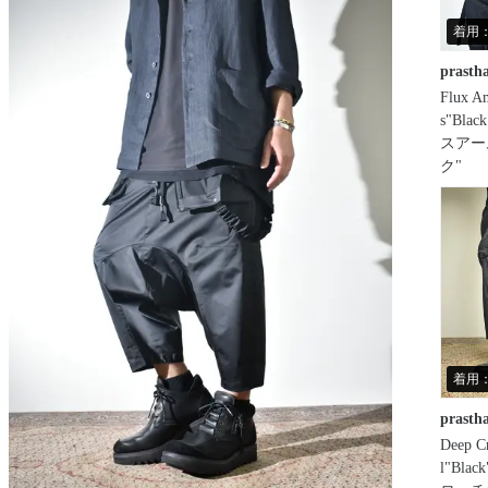
着用：
prasth
Flux Am
s"Bla
スアー
ク"
着用：
prasth
Deep C
l"Bla