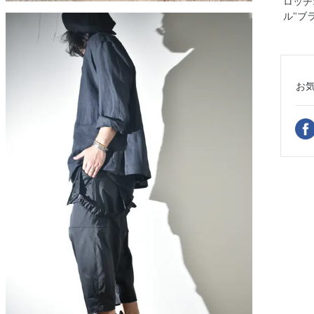
ロッチ
ル"ブ
お