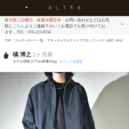
毎月第二日曜日、毎週水曜定休
・お問い合わせなどはお気
軽に
こちら
よりご連絡下さい！お電話でも受け付けており
ます。TEL : 076-223-8556
TOP
コーディネート一覧
デタッチャブルスリーブでロングシーズン対応 | 4014
橘 博之
2ヶ月前
モデル情報 [177cm/体重65kg]
コメントを読む