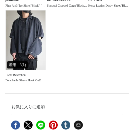
prasthana
RIPVANWINKLE
D.HYGEN
Flux Am3 Tee Shirts"Black" / フラックスアームTee"ブラック"
Sarrouel Cropped Cargo"Black" / サルエルクロップドカーゴ"ブラック"
Horse Leather Derby Shoes"Black" / ホースレザーダービーシューズ"ブラック"
着用：3(L)
Licht Bestreben
Detachable Sleeve Hook Cuff Shirt"Black Washed" / デタッチャブルスリーブホックカフスシャツ"ブラックウォッシュド"
お気に入り
に追加