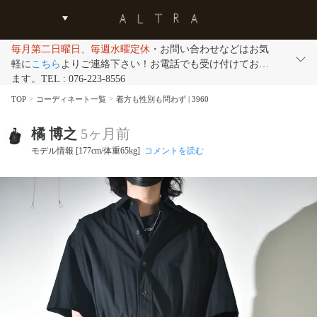
毎月第二日曜日、毎週水曜定休
・お問い合わせなどはお気
軽に
こちら
よりご連絡下さい！お電話でも受け付けており
ます。TEL : 076-223-8556
TOP
コーディネート一覧
着方も性別も問わず | 3960
橘 博之
5ヶ月前
モデル情報 [177cm/体重65kg]
コメントを読む