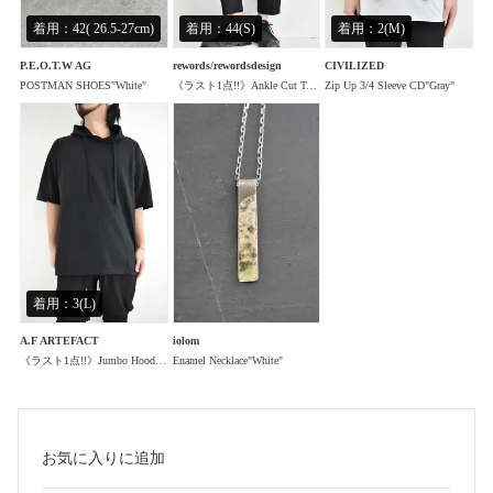
着用：42( 26.5-27cm)
着用：44(S)
着用：2(M)
P.E.O.T.W AG
rewords/rewordsdesign
CIVILIZED
POSTMAN SHOES"White"
《ラスト1点!!》Ankle Cut Tapered PT"Black"
Zip Up 3/4 Sleeve CD"Gray"
着用：3(L)
A.F ARTEFACT
iolom
《ラスト1点!!》Jumbo Hoodie Top"Black"
Enamel Necklace"White"
お気に入り
に追加