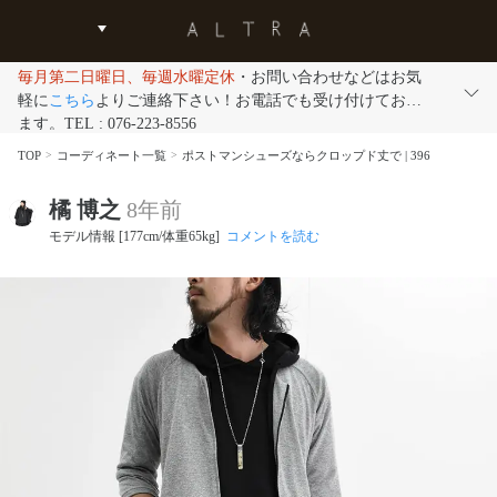
毎月第二日曜日、毎週水曜定休
・お問い合わせなどはお気
軽に
こちら
よりご連絡下さい！お電話でも受け付けており
ます。TEL : 076-223-8556
TOP
コーディネート一覧
ポストマンシューズならクロップド丈で | 396
橘 博之
8年前
モデル情報 [177cm/体重65kg]
コメントを読む