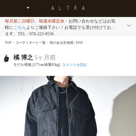
毎月第二日曜日、毎週水曜定休
・お問い合わせなどはお気
軽に
こちら
よりご連絡下さい！お電話でも受け付けており
ます。TEL : 076-223-8556
TOP
コーディネート一覧
味のある生地感 | 3950
橘 博之
5ヶ月前
モデル情報 [177cm/体重65kg]
コメントを読む