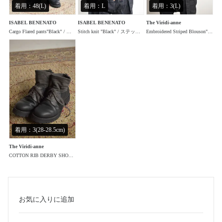
着用：48(L)
着用：L
着用：3(L)
ISABEL BENENATO
ISABEL BENENATO
The Viridi-anne
Cargo Flared pants"Black" / カーゴフレアパンツ"ブラック"
Stitch knit "Black" / ステッチニット"ブラック"
Embroidered Striped Blouson"Black" / 刺繍ストライプブルゾン"ブラック"
着用：3(28-28.5cm)
The Viridi-anne
COTTON RIB DERBY SHOES"Black"/ コットンリブダービーシューズ"ブラック"
お気に入り
に追加