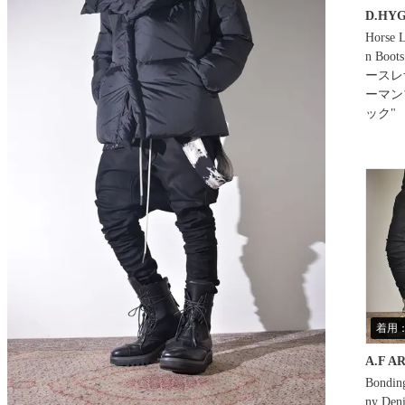
D.HY
Horse L
n Boots
ースレ
ーマン
ック"
着用：
A.F A
Bonding
ny Den