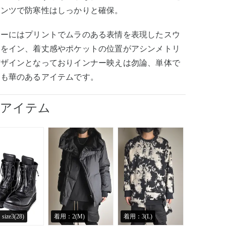
パンツで防寒性はしっかりと確保。
ナーにはプリントでムラのある表情を表現したスウ
トをイン、着丈感やポケットの位置がアシンメトリ
デザインとなっておりインナー映えは勿論、単体で
用も華のあるアイテムです。
用アイテム
ize3(28)
着用：2(M)
着用：3(L)