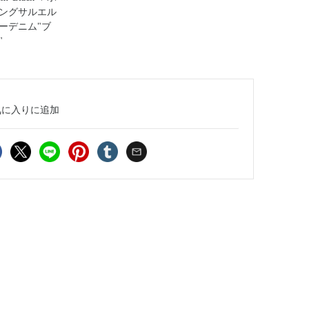
ングサルエル
ーデニム"ブ
"
気に入り
に追加