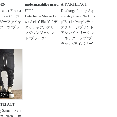
GEN
nude:masahiko maru
A.F ARTEFACT
yama
eather Firema
Discharge Pinting Asy
 "Black" / ホ
Detachable Sleeve Do
mmetry Crew Neck To
ザーファイヤ
wn Jacket"Black" / デ
p"Black×Ivory" /ディ
ブーツ"ブラ
タッチャブルスリー
スチャージプリント
ブダウンジャケッ
アシンメトリークル
ト"ブラック"
ーネックトップ"ブ
ラック×アイボリー"
2(M)
RTEFACT
 Sarouel Skin
im"Black" / ボ