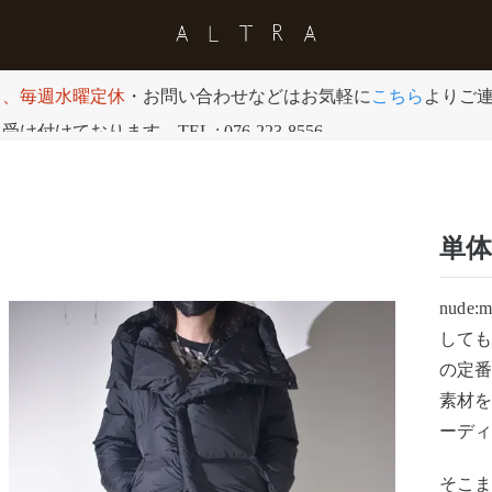
日、毎週水曜定休
・お問い合わせなどはお気軽に
こちら
よりご
付けております。TEL : 076-223-8556
単
nude
しても2
の定
素材
ーデ
そこ