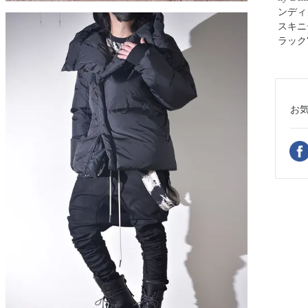
ンディ
スキニ
ラック
お