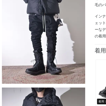
毛の
イン
ェッ
ーな
の着
着
着用：s