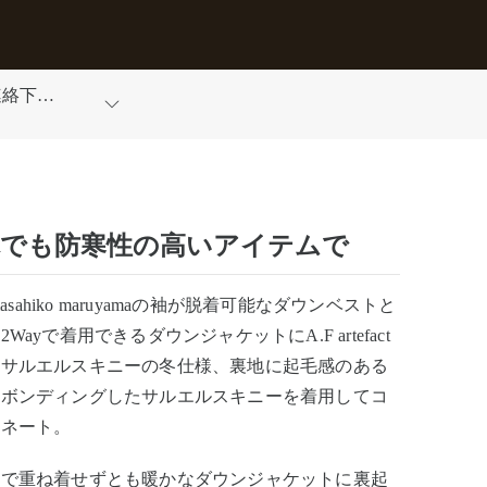
連絡下さ
体でも防寒性の高いアイテムで
:masahiko maruyamaの袖が脱着可能なダウンベストと
Wayで着用できるダウンジャケットにA.F artefact
番サルエルスキニーの冬仕様、裏地に起毛感のある
をボンディングしたサルエルスキニーを着用してコ
ィネート。
まで重ね着せずとも暖かなダウンジャケットに裏起