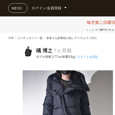
ログイン/会員登録
MENU
毎月第二日曜
い！お電話でも受け
TOP
コーディネート一覧
単体でも防寒性の高いアイテムで | 3931
橘 博之
7ヶ月前
モデル情報 [177cm/体重65kg]
コメントを読む