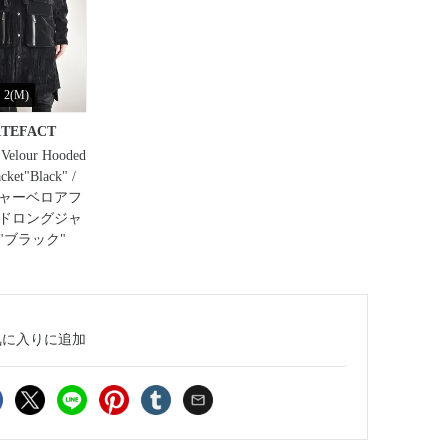
2(M)
RTEFACT
 Velour Hooded
cket"Black" /
ャーベロアフ
ドロングジャ
"ブラック"
気に入り
に追加