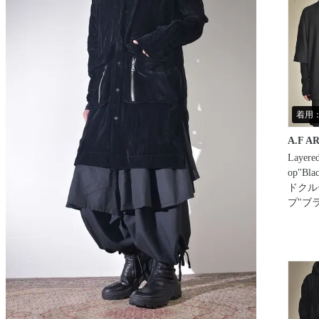
着用：
A.F A
Layere
op"Bl
ドクル
プ"ブ