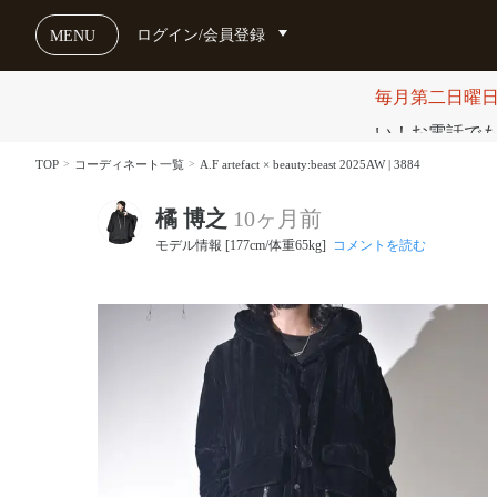
ログイン/会員登録
MENU
毎月第二日曜
い！お電話でも受け
TOP
コーディネート一覧
A.F artefact × beauty:beast 2025AW | 3884
橘 博之
10ヶ月前
モデル情報 [177cm/体重65kg]
コメントを読む