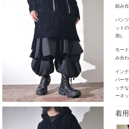
組み
パンツ
ットの
用)。
モー
み合
インナ
バーサ
ッチ
ーネ
着