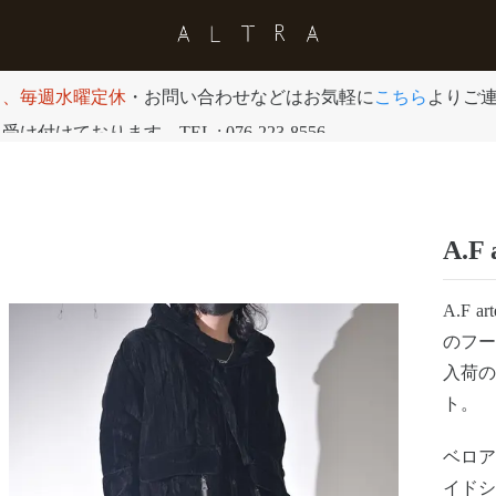
日、毎週水曜定休
・お問い合わせなどはお気軽に
こちら
よりご
付けております。TEL : 076-223-8556
A.F 
A.F 
のフーデ
入荷
ト。
ベロ
イドシ