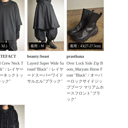
3(L)
着用：M
着用：43(27-27.5cm)
RTEFACT
beauty:beast
prasthana
d Crew Neck T
Layerd Super Wide Sa
Over Lock Side Zip B
ack" / レイヤー
rouel"Black" / レイヤ
oots_Maryam Horse F
ーネックトッ
ードスーパーワイド
ront "Black" / オーバ
ラック"
サルエル"ブラック"
ーロックサイドジッ
プブーツ マリアムホ
ースフロント"ブラ
ック"