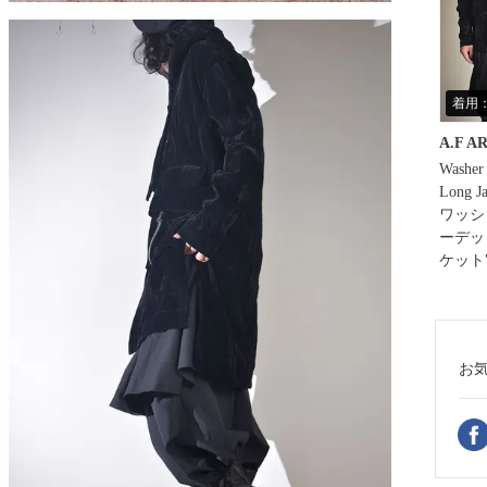
着用：
A.F A
Washer
Long Ja
ワッシ
ーデッ
ケット
お