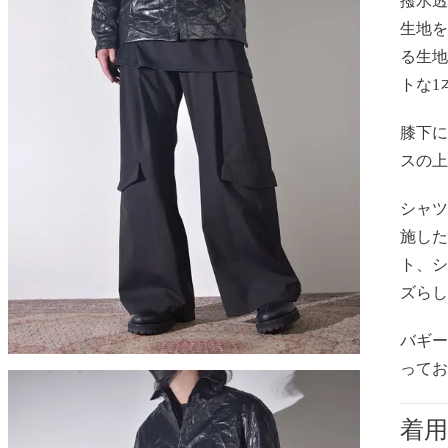
撥⽔透
⽣地
る生
トな1
膝下
スの
シャ
施し
ト、
ズら
バギ
って
着