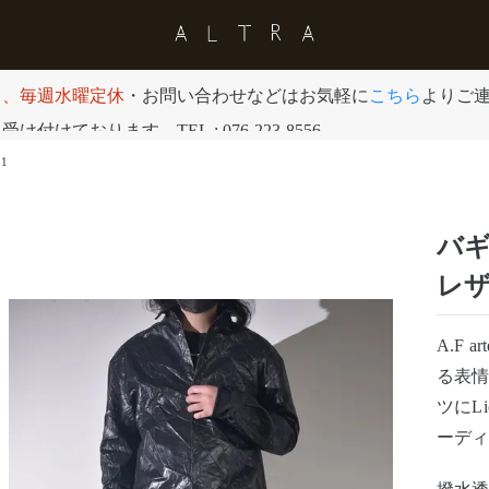
日、毎週水曜定休
・お問い合わせなどはお気軽に
こちら
よりご
付けております。TEL : 076-223-8556
1
バギ
レ
A.F 
る表
ツにL
ーデ