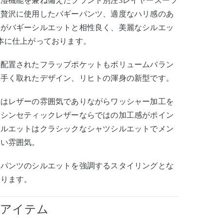
湿機能を兼ね備えたブランド別注3レイヤースーツ
を贅沢に使用したバギーパンツ、適度なハリ感のあ
地がバギーシルエットと相性良く、美麗なシルエッ
本に仕上がっております。
に配置されたフラップポケットもボリュームバラン
上手く取れたデザイン、リヒトの渾身の新型です。
ツはレザーの雰囲気でありながらワッシャー加工を
たシンセティックレザーならではの加工感がポイン
シルエットはクラシックなシャツシルエットでメン
しい雰囲気。
ーパンツのシルエットを強調するスタイリングとな
おります。
用アイテム