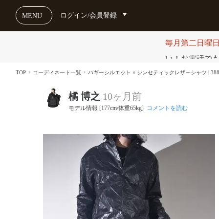
ログイン/会員登録
MENU
毎月第二日曜
い！お電話でも受け
TOP
コーディネート一覧
バギーシルエット × シンセティックレザーシャツ | 388
橘 博之
10ヶ月前
モデル情報 [177cm/体重65kg]
コメントを読む