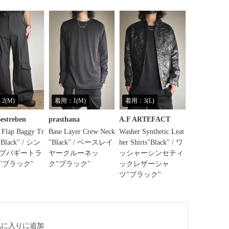
2(M)
着用：1(M)
着用：3(L)
Bestreben
prasthana
A.F ARTEFACT
 Flap Baggy Tr
Base Layer Crew Neck
Washer Synthetic Leat
 "Black" / シン
"Black" / ベースレイ
her Shirts"Black" / ワ
プバギートラ
ヤークルーネッ
ッシャーシンセティ
"ブラック"
ク"ブラック"
ックレザーシャ
ツ"ブラック"
気に入り
に追加