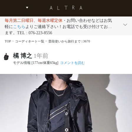
毎月第二日曜日、毎週水曜定休
・お問い合わせなどはお気
軽に
こちら
よりご連絡下さい！お電話でも受け付けており
ます。TEL : 076-223-8556
TOP
コーディネート一覧
普段使いから旅行まで | 3670
橘 博之
1年前
モデル情報 [177cm/体重65kg]
コメントを読む