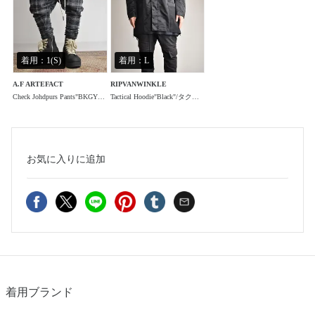
着用：1(S)
着用：L
A.F ARTEFACT
RIPVANWINKLE
Check Johdpurs Pants"BKGY×BK" / チェックジョッパーズパンツ"ブラックグレー×ブラック"
Tactical Hoodie"Black"/タクティカルフーディ"ブラック"
お気に入り
に追加
着用ブランド