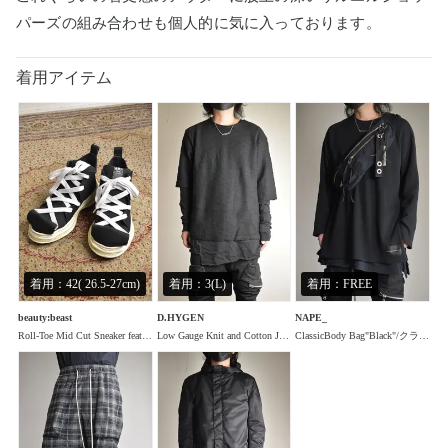
パーズの組み合わせも個人的に気に入っております。
着用アイテム
着用：42( 26.5-27cm)
着用：3(L)
着用：FREE
beauty:beast
D.HYGEN
NAPE_
Roll-Toe Mid Cut Sneaker feat. MIHARA YASUHIRO"Black×White"/ロールトゥミッドカットスニーカー ×ミハラヤスヒロ"ブラック×ホワイト"
Low Gauge Knit and Cotton Jersey Layered T-Shirt "Black" / ローゲージニット×コットンジャージレイヤードTシャツ"ブラック"
ClassicBody Bag"Black"/クラシックボディバッグ"ブラック"