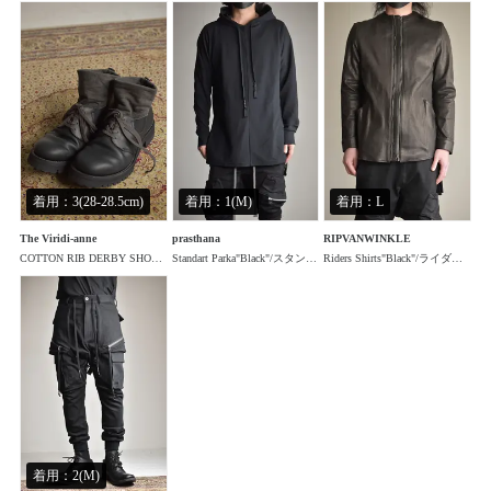
着用：3(28-28.5cm)
着用：1(M)
着用：L
The Viridi-anne
prasthana
RIPVANWINKLE
COTTON RIB DERBY SHOES"Black"/ コットンリブダービーシューズ"ブラック"
Standart Parka"Black"/スタンダードパーカー"ブラック"
Riders Shirts"Black"/ライダースシャツ"ブラック"
着用：2(M)