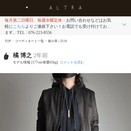
毎月第二日曜日、毎週水曜定休
・お問い合わせなどはお気
軽に
こちら
よりご連絡下さい！お電話でも受け付けており
ます。TEL : 076-223-8556
TOP
コーディネート一覧
春の革 | 3518
橘 博之
2年前
モデル情報 [177cm/体重65kg]
コメントを読む