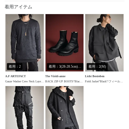
着用アイテム
着用：2
着用：3(28-28.5cm) / ブラック
着用：2(M)
A.F ARTEFACT
The Viridi-anne
Licht Bestreben
Gauze Washer Crew Neck Layered Bomber Heat Top"Black"/ガーゼワッシャークルーネックレイヤードボンバーヒートトップ"ブラック"
BACK ZIP-UP BOOTS"Black"/バックジップブーツ"ブラック"
Field Jacket"Black"/フィールドジャケット"ブラック"