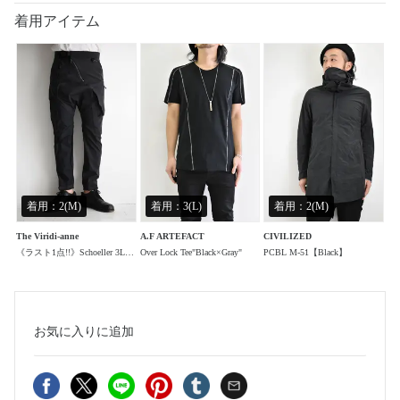
着用アイテム
着用：2(M)
着用：3(L)
着用：2(M)
The Viridi-anne
A.F ARTEFACT
CIVILIZED
《ラスト1点!!》Schoeller 3Layer Nylon Pants"Black"/3レイヤーナイロンパンツ"ブラック"
Over Lock Tee"Black×Gray"
PCBL M-51【Black】
お気に入り
に追加