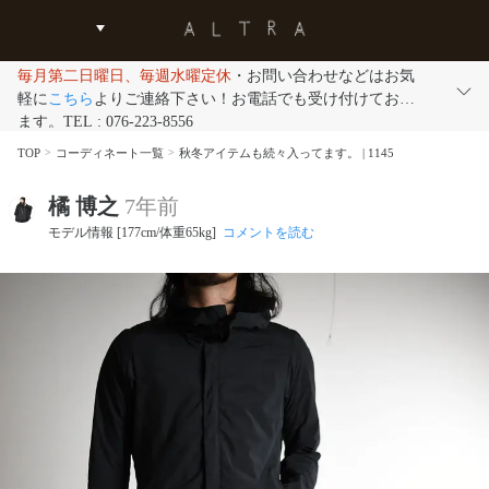
毎月第二日曜日、毎週水曜定休
・お問い合わせなどはお気
軽に
こちら
よりご連絡下さい！お電話でも受け付けており
ます。TEL : 076-223-8556
TOP
コーディネート一覧
秋冬アイテムも続々入ってます。 | 1145
橘 博之
7年前
モデル情報 [177cm/体重65kg]
コメントを読む