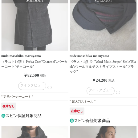
nude:masahiko maruyama
nude:masahiko maruyama
《ラスト1点!!》Parka Coat"Charcoal"/パーカ
《ラスト1点!!》"Wool Multi Stripe" Stole"Bla
ーコート"チャコール"
ck"/ウールマルチストライプストール"ブラ
ック"
￥82,500
税込
￥24,200
税込
クイックビュー
クイックビュー
" 定番パーカーコート "
" 超大判ストール "
在庫なし
在庫なし
スピン保証対象商品
スピン保証対象商品