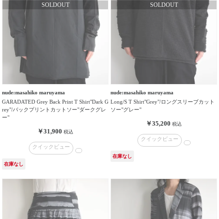
nude:masahiko maruyama
nude:masahiko maruyama
GARADATED Grey Back Print T Shirt"Dark G
Long/S T Shirt"Grey"/ロングスリーブカット
rey"/バックプリントカットソー"ダークグレ
ソー"グレー"
ー"
￥35,200
税込
￥31,900
税込
クイックビュー
クイックビュー
在庫なし
在庫なし