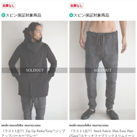
在庫なし
在庫なし
スピン保証対象商品
スピン保証対象商品
nude:masahiko maruyama
nude:masahiko maruyama
《ラスト1点!!》Zip Up Parka"Grey"/ジップ
《ラスト1点!!》Stitch Fabric Slim Easy Pant
アップパーカー"グレー"
s"Grey"/ステッチファブリックスリムイージ