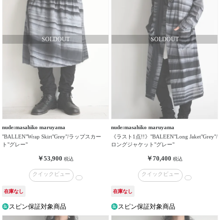
nude:masahiko maruyama
nude:masahiko maruyama
"BALLEN"Wrap Skirt"Grey"/ラップスカー
《ラスト1点!!》"BALEEN"Long Jaket"Grey"/
ト"グレー"
ロングジャケット"グレー"
￥53,900
￥70,400
税込
税込
クイックビュー
クイックビュー
在庫なし
在庫なし
スピン保証対象商品
スピン保証対象商品