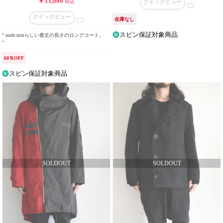
￥33,000
税込
クイックビュー
格
タ
クイックビュー
在庫なし
イ
スピン保証対象商品
" nude:mmらしい着丈の長さのロングコート。
プ
"
60％OFF
カ
ラ
スピン保証対象商品
ー
販
売
タ
イ
プ
在
庫
の
有
無