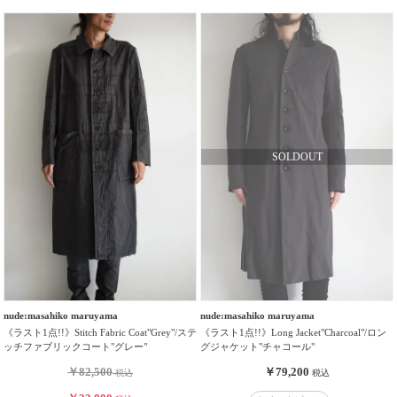
テ
ゴ
リ
ブ
ラ
ン
ド
性
別
／
年
齢
価
nude:masahiko maruyama
nude:masahiko maruyama
格
《ラスト1点!!》Stitch Fabric Coat"Grey"/ステ
《ラスト1点!!》Long Jacket"Charcoal"/ロン
帯
ッチファブリックコート"グレー"
グジャケット"チャコール"
￥82,500
￥79,200
税込
税込
価