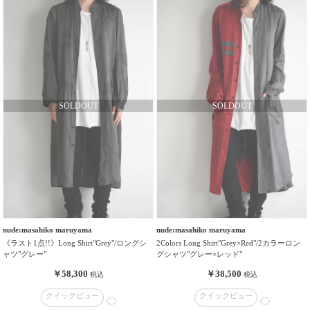
nude:masahiko maruyama
nude:masahiko maruyama
《ラスト1点!!》Long Shirt"Grey"/ロングシ
2Colors Long Shirt"Grey×Red"/2カラーロン
ャツ"グレー"
グシャツ"グレー×レッド"
￥58,300
￥38,500
税込
税込
クイックビュー
クイックビュー