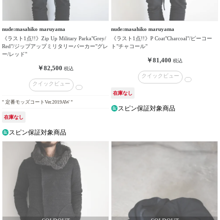
nude:masahiko maruyama
nude:masahiko maruyama
《ラスト1点!!》Zip Up Military Parka"Grey/
《ラスト1点!!》P Coat"Charcoal"/ピーコー
Red"/ジップアップミリタリーパーカー"グレ
ト"チャコール"
ー/レッド"
￥81,400
税込
￥82,500
税込
クイックビュー
クイックビュー
在庫なし
" 定番モッズコートVer.2019AW "
スピン保証対象商品
在庫なし
スピン保証対象商品