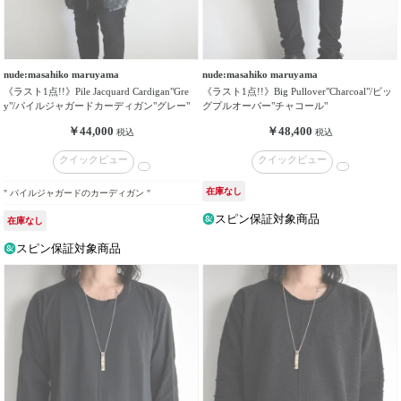
nude:masahiko maruyama
nude:masahiko maruyama
《ラスト1点!!》Pile Jacquard Cardigan"Gre
《ラスト1点!!》Big Pullover"Charcoal"/ビッ
y"/パイルジャガードカーディガン"グレー"
グプルオーバー"チャコール"
￥44,000
￥48,400
税込
税込
クイックビュー
クイックビュー
在庫なし
" パイルジャガードのカーディガン "
スピン保証対象商品
在庫なし
スピン保証対象商品