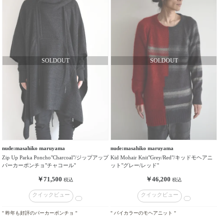
nude:masahiko maruyama
nude:masahiko maruyama
Zip Up Parka Poncho"Charcoal"/ジップアップ
Kid Mohair Knit"Grey/Red"/キッドモヘアニ
パーカーポンチョ"チャコール"
ット"グレー/レッド"
￥71,500
￥46,200
税込
税込
クイックビュー
クイックビュー
" 昨年も好評のパーカーポンチョ "
" バイカラーのモヘアニット "