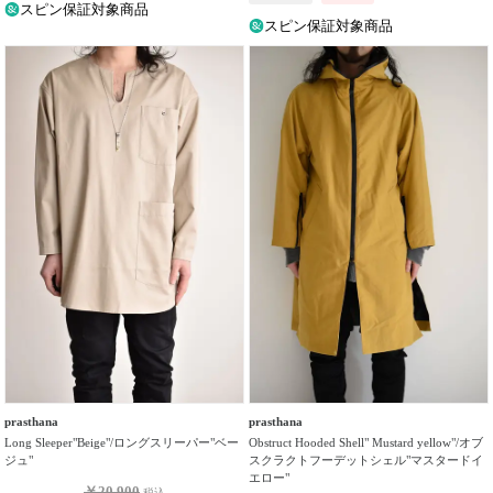
スピン保証対象商品
スピン保証対象商品
prasthana
prasthana
Long Sleeper"Beige"/ロングスリーパー"ベー
Obstruct Hooded Shell" Mustard yellow"/オブ
ジュ"
スクラクトフーデットシェル"マスタードイ
エロー"
￥20,900
税込