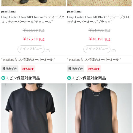
prasthana
prasthana
Deep Crotch Over All"Charcoal" / ディープク
Deep Crotch Over All"Black" / ディープクロ
ロッチオーバーオール"チャコール"
ッチオーバーオール"ブラック"
￥53,900
￥51,700
税込
税込
￥37,730
￥36,190
税込
税込
クイックビュー
クイックビュー
" prasthanaらしい春夏のオーバーオール "
" prasthanaらしい春夏のオーバーオール "
残りわずか
30％OFF
残りわずか
30％OFF
スピン保証対象商品
スピン保証対象商品