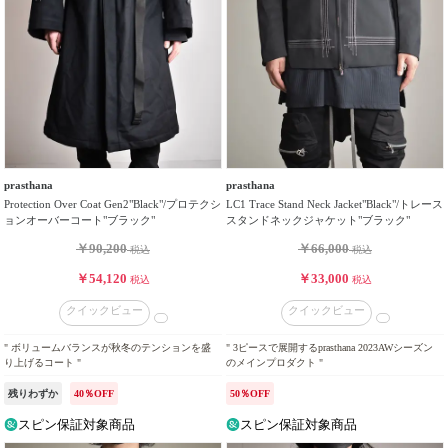
prasthana
prasthana
Protection Over Coat Gen2"Black"/プロテクシ
LC1 Trace Stand Neck Jacket"Black"/トレース
ョンオーバーコート"ブラック"
スタンドネックジャケット"ブラック"
￥90,200
￥66,000
税込
税込
￥54,120
￥33,000
税込
税込
クイックビュー
クイックビュー
" ボリュームバランスが秋冬のテンションを盛
" 3ピースで展開するprasthana 2023AWシーズン
り上げるコート "
のメインプロダクト "
残りわずか
40％OFF
50％OFF
スピン保証対象商品
スピン保証対象商品