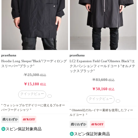
prasthana
prasthana
Hoodie Long Sleeper"Black"/フーディロング
LC2 Expansion Field Coat"Olmetex Black"/エ
スリーパー"ブラック"
クスパンションフィールドコート"オルメテ
ックスブラック"
￥25,300
税込
￥83,600
税込
￥15,180
税込
￥50,160
税込
クイックビュー
クイックビュー
" ウォッシャブルでデイリーに使えるプルオー
バーフーディシャツ "
" Olmetex社の3レイヤー素材を使用したフィー
ルドコート "
残りわずか
40％OFF
残りわずか
40％OFF
スピン保証対象商品
スピン保証対象商品