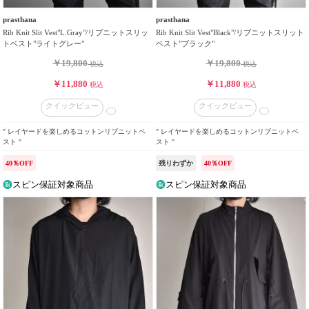
prasthana
prasthana
Rib Knit Slit Vest"L.Gray"/リブニットスリッ
Rib Knit Slit Vest"Black"/リブニットスリット
トベスト"ライトグレー"
ベスト"ブラック"
￥19,800
￥19,800
税込
税込
￥11,880
￥11,880
税込
税込
クイックビュー
クイックビュー
" レイヤードを楽しめるコットンリブニットベ
" レイヤードを楽しめるコットンリブニットベ
スト "
スト "
40％OFF
残りわずか
40％OFF
スピン保証対象商品
スピン保証対象商品