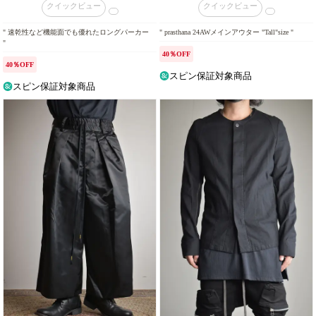
クイックビュー
クイックビュー
" 速乾性など機能面でも優れたロングパーカー
" prasthana 24AWメインアウター "Tall"size "
"
40％OFF
40％OFF
スピン保証対象商品
スピン保証対象商品