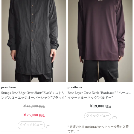
prasthana
prasthana
Strings Raw Edge Over Shirts"Black" / ストリ
Base Layer Crew Neck "Bordeaux" / ベースレ
ングスローエッジオーバーシャツ"ブラック"
イヤークルーネック"ボルドー"
￥41,800
￥19,800
税込
税込
￥25,080
税込
クイックビュー
クイックビュー
" 定評のあるprasthanaのカットソー今季も入荷
です。 "