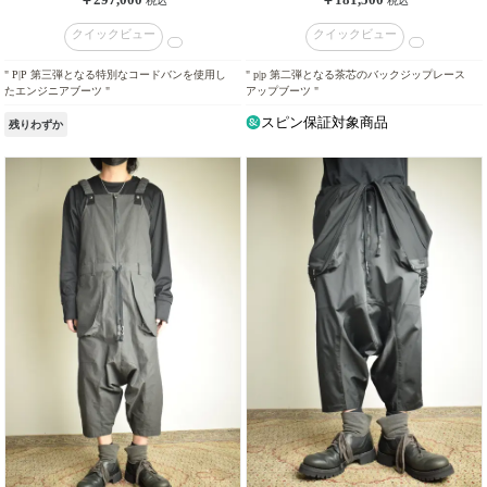
税込
税込
クイックビュー
クイックビュー
" P|P 第三弾となる特別なコードバンを使用し
" p|p 第二弾となる茶芯のバックジップレース
たエンジニアブーツ "
アップブーツ "
スピン保証対象商品
残りわずか