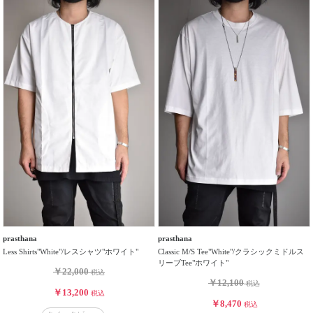
prasthana
prasthana
Less Shirts"White"/レスシャツ"ホワイト"
Classic M/S Tee"White"/クラシックミドルス
リーブTee"ホワイト"
￥22,000
税込
￥12,100
税込
￥13,200
税込
￥8,470
税込