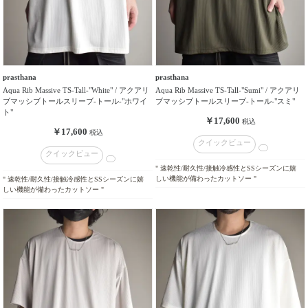
prasthana
prasthana
Aqua Rib Massive TS-Tall-"White" / アクアリ
Aqua Rib Massive TS-Tall-"Sumi" / アクアリ
ブマッシブトールスリーブ-トール-"ホワイ
ブマッシブトールスリーブ-トール-"スミ"
ト"
￥17,600
税込
￥17,600
税込
クイックビュー
クイックビュー
" 速乾性/耐久性/接触冷感性とSSシーズンに嬉
しい機能が備わったカットソー "
" 速乾性/耐久性/接触冷感性とSSシーズンに嬉
しい機能が備わったカットソー "