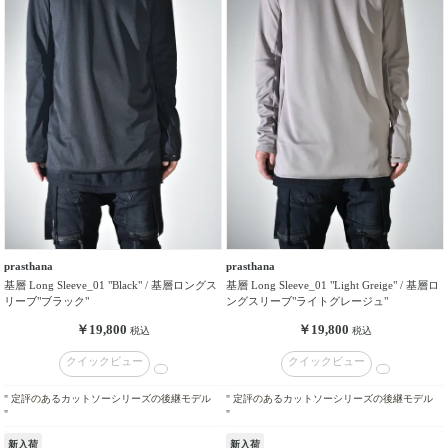
販
売
タ
イ
プ
在
庫
の
有
無
prasthana
prasthana
基層 Long Sleeve_01 "Black" / 基層ロングス
基層 Long Sleeve_01 "Light Greige" / 基層ロ
リーブ"ブラック"
ングスリーブ"ライトグレージュ"
￥19,800
￥19,800
税込
税込
クイックビュー
クイックビュー
" 定評のあるカットソーシリーズの後継モデル
" 定評のあるカットソーシリーズの後継モデル
"
"
新入荷
新入荷