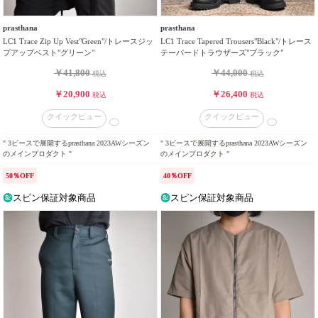
prasthana
prasthana
LC1 Trace Zip Up Vest"Green"/トレースジッ
LC1 Trace Tapered Trousers"Black"/トレース
プアップベスト"グリーン"
テーパードトラウザーズ"ブラック"
￥41,800
￥44,000
税込
税込
￥20,900
￥26,400
税込
税込
クイックビュー
クイックビュー
" 3ピースで展開するprasthana 2023AWシーズン
" 3ピースで展開するprasthana 2023AWシーズン
のメインプロダクト "
のメインプロダクト "
50％OFF
40％OFF
スピン保証対象商品
スピン保証対象商品