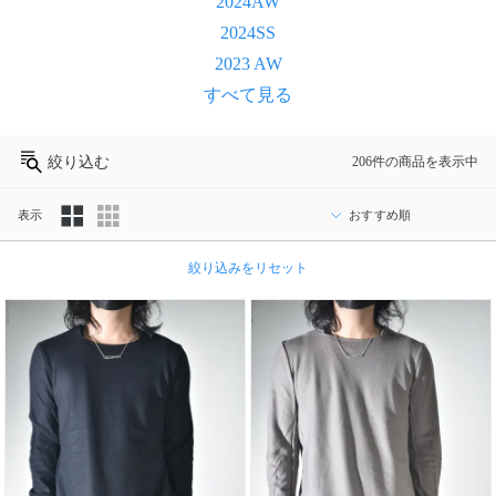
2024AW
2024SS
2023 AW
すべて見る
絞り込む
206件の商品を表示中
表示
カ
絞り込みをリセット
テ
ゴ
リ
ブ
ラ
ン
ド