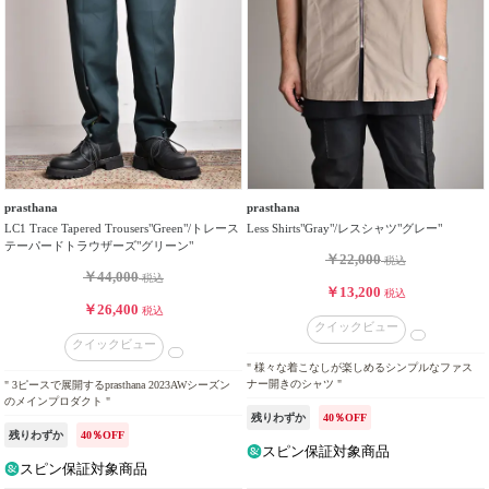
prasthana
prasthana
LC1 Trace Tapered Trousers"Green"/トレース
Less Shirts"Gray"/レスシャツ"グレー"
テーパードトラウザーズ"グリーン"
￥22,000
税込
￥44,000
税込
￥13,200
税込
￥26,400
税込
クイックビュー
クイックビュー
" 様々な着こなしが楽しめるシンプルなファス
ナー開きのシャツ "
" 3ピースで展開するprasthana 2023AWシーズン
のメインプロダクト "
残りわずか
40％OFF
残りわずか
40％OFF
スピン保証対象商品
スピン保証対象商品