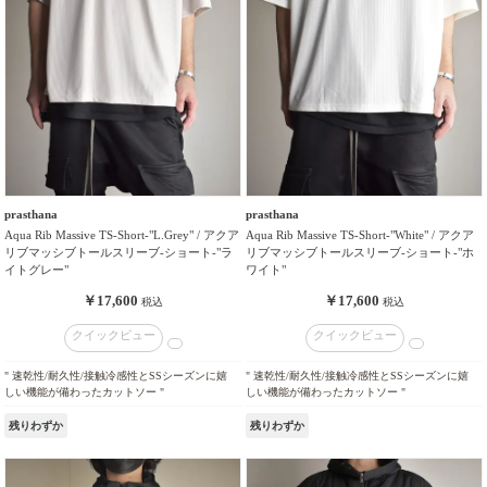
prasthana
prasthana
Aqua Rib Massive TS-Short-"L.Grey" / アクア
Aqua Rib Massive TS-Short-"White" / アクア
リブマッシブトールスリーブ-ショート-"ラ
リブマッシブトールスリーブ-ショート-"ホ
イトグレー"
ワイト"
￥17,600
￥17,600
税込
税込
クイックビュー
クイックビュー
" 速乾性/耐久性/接触冷感性とSSシーズンに嬉
" 速乾性/耐久性/接触冷感性とSSシーズンに嬉
しい機能が備わったカットソー "
しい機能が備わったカットソー "
残りわずか
残りわずか