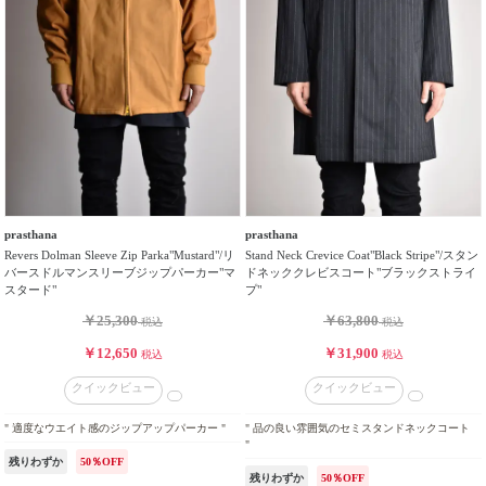
prasthana
prasthana
Revers Dolman Sleeve Zip Parka"Mustard"/リ
Stand Neck Crevice Coat"Black Stripe"/スタン
バースドルマンスリーブジップパーカー"マ
ドネッククレビスコート"ブラックストライ
スタード"
プ"
￥25,300
￥63,800
税込
税込
￥12,650
￥31,900
税込
税込
クイックビュー
クイックビュー
" 適度なウエイト感のジップアップパーカー "
" 品の良い雰囲気のセミスタンドネックコート
"
残りわずか
50％OFF
残りわずか
50％OFF