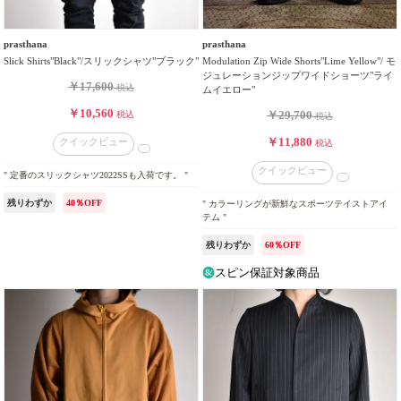
prasthana
prasthana
Slick Shirts"Black"/スリックシャツ"ブラック"
Modulation Zip Wide Shorts"Lime Yellow"/ モ
ジュレーションジップワイドショーツ"ライ
￥17,600
税込
ムイエロー"
￥10,560
￥29,700
税込
税込
￥11,880
クイックビュー
税込
クイックビュー
" 定番のスリックシャツ2022SSも入荷です。 "
残りわずか
40％OFF
" カラーリングが新鮮なスポーツテイストアイ
テム "
残りわずか
60％OFF
スピン保証対象商品