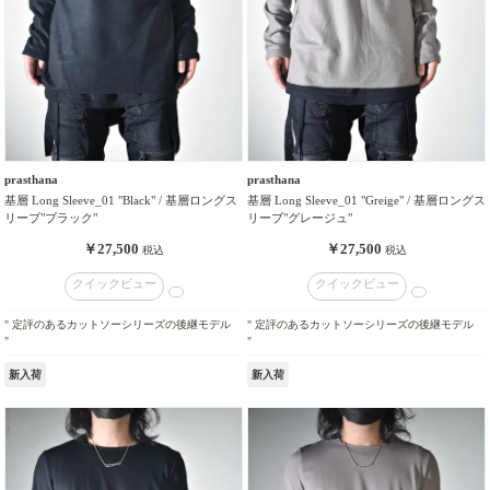
性
別
／
年
齢
価
prasthana
prasthana
格
基層 Long Sleeve_01 "Black" / 基層ロングス
基層 Long Sleeve_01 "Greige" / 基層ロングス
帯
リーブ"ブラック"
リーブ"グレージュ"
￥27,500
￥27,500
税込
税込
価
クイックビュー
クイックビュー
格
タ
" 定評のあるカットソーシリーズの後継モデル
" 定評のあるカットソーシリーズの後継モデル
イ
"
"
プ
新入荷
新入荷
カ
ラ
ー