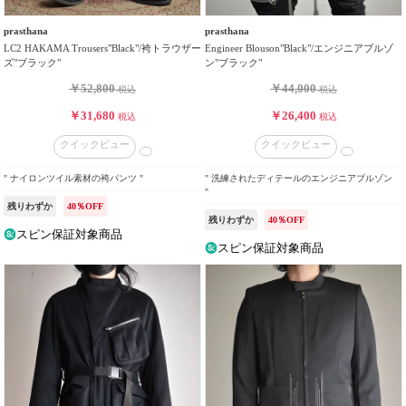
prasthana
prasthana
LC2 HAKAMA Trousers"Black"/袴トラウザー
Engineer Blouson"Black"/エンジニアブルゾ
ズ"ブラック"
ン"ブラック"
￥52,800
￥44,000
税込
税込
￥31,680
￥26,400
税込
税込
クイックビュー
クイックビュー
" ナイロンツイル素材の袴パンツ "
" 洗練されたディテールのエンジニアブルゾン
"
残りわずか
40％OFF
残りわずか
40％OFF
スピン保証対象商品
スピン保証対象商品