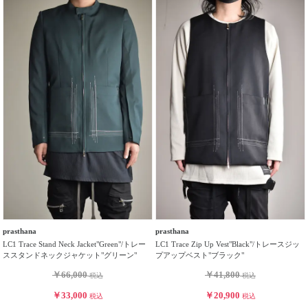
prasthana
prasthana
LC1 Trace Stand Neck Jacket"Green"/トレー
LC1 Trace Zip Up Vest"Black"/トレースジッ
ススタンドネックジャケット"グリーン"
プアップベスト"ブラック"
￥66,000
￥41,800
税込
税込
￥33,000
￥20,900
税込
税込