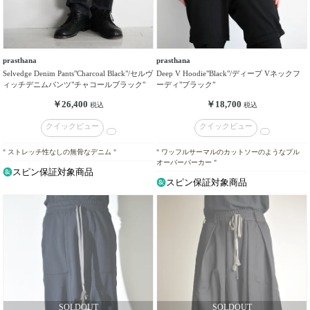
prasthana
prasthana
Selvedge Denim Pants"Charcoal Black"/セルヴ
Deep V Hoodie"Black"/ディープ Vネックフ
ィッチデニムパンツ"チャコールブラック"
ーディ"ブラック"
￥26,400
￥18,700
税込
税込
クイックビュー
クイックビュー
" ストレッチ性なしの無骨なデニム "
" ワッフルサーマルのカットソーのようなプル
オーバーパーカー "
スピン保証対象商品
スピン保証対象商品