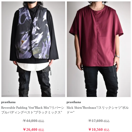
prasthana
prasthana
Reversible Padding Vest"Black Mix"/リバーシ
Slick Shirts"Bordeaux"/スリックシャツ"ボル
ブルパディングベスト"ブラックミックス"
ドー"
￥44,000
￥17,600
税込
税込
￥26,400
￥10,560
税込
税込