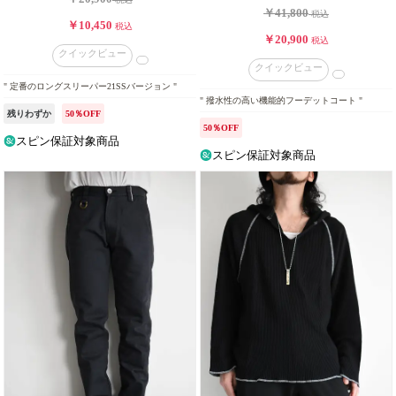
￥41,800
税込
￥10,450
税込
￥20,900
税込
クイックビュー
クイックビュー
" 定番のロングスリーパー21SSバージョン "
" 撥水性の高い機能的フーデットコート "
残りわずか
50％OFF
50％OFF
スピン保証対象商品
スピン保証対象商品