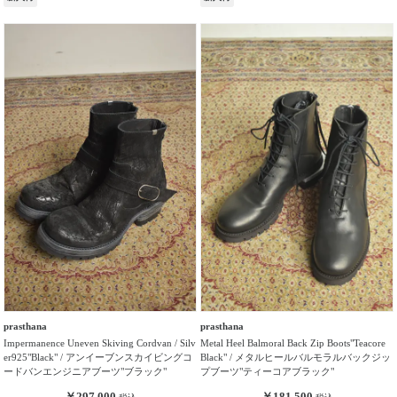
prasthana
prasthana
Impermanence Uneven Skiving Cordvan / Silv
Metal Heel Balmoral Back Zip Boots"Teacore
er925"Black" / アンイーブンスカイビングコ
Black" / メタルヒールバルモラルバックジッ
ードバンエンジニアブーツ"ブラック"
プブーツ"ティーコアブラック"
￥297,000
￥181,500