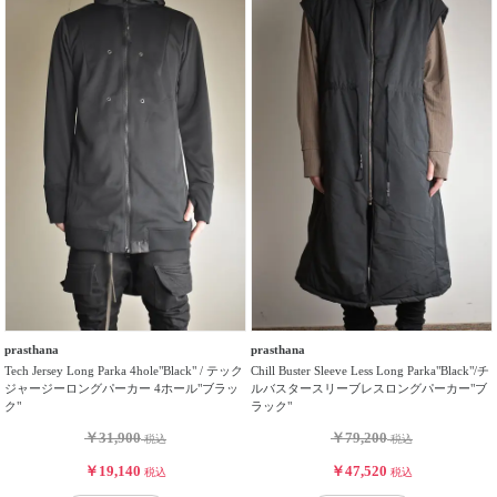
prasthana
prasthana
Tech Jersey Long Parka 4hole"Black" / テック
Chill Buster Sleeve Less Long Parka"Black"/チ
ジャージーロングパーカー 4ホール"ブラッ
ルバスタースリーブレスロングパーカー"ブ
ク"
ラック"
￥31,900
￥79,200
税込
税込
￥19,140
￥47,520
税込
税込