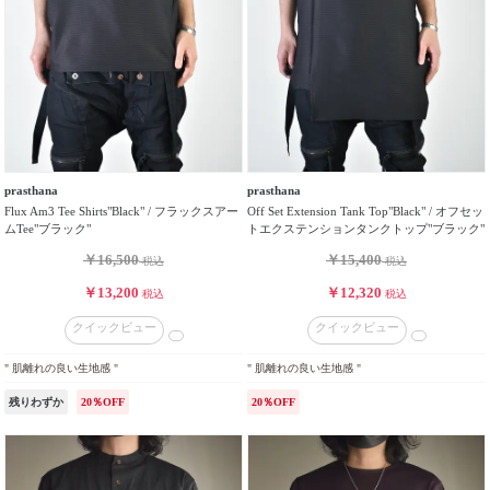
prasthana
prasthana
Flux Am3 Tee Shirts"Black" / フラックスアー
Off Set Extension Tank Top"Black" / オフセッ
ムTee"ブラック"
トエクステンションタンクトップ"ブラック"
￥16,500
￥15,400
税込
税込
￥13,200
￥12,320
税込
税込
クイックビュー
クイックビュー
" 肌離れの良い生地感 "
" 肌離れの良い生地感 "
残りわずか
20％OFF
20％OFF