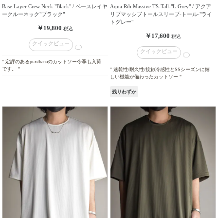
Base Layer Crew Neck "Black" / ベースレイヤ
Aqua Rib Massive TS-Tall-"L.Grey" / アクア
ークルーネック"ブラック"
リブマッシブトールスリーブ-トール-"ライ
トグレー"
￥19,800
税込
￥17,600
税込
クイックビュー
クイックビュー
" 定評のあるprasthanaのカットソー今季も入荷
です。 "
" 速乾性/耐久性/接触冷感性とSSシーズンに嬉
しい機能が備わったカットソー "
残りわずか